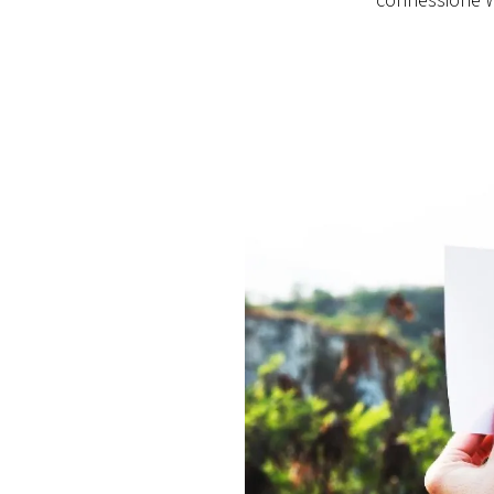
connessione Wi
PLAYLIST
NEWS
FOTO
CONCORSI
EVENTI
VIDEO
TV
PRINCIPATO