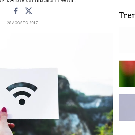
-Fi. Amsterdam installa i TreeWiFi.
Tre
28 AGOSTO 2017