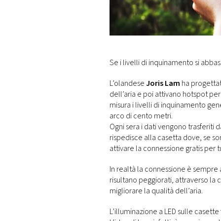
DI
MONACO
RMC
CONSIGLIA
Se i livelli di inquinamento si abb
L’olandese
Joris Lam
ha progettato
dell’aria e poi attivano hotspot per 
misura i livelli di inquinamento ge
arco di cento metri.
Ogni sera i dati vengono trasferiti d
rispedisce alla casetta dove, se so
attivare la connessione gratis per tu
In realtà la connessione è sempre 
risultano peggiorati, attraverso la 
migliorare la qualità dell’aria.
L’illuminazione a LED sulle casette fo