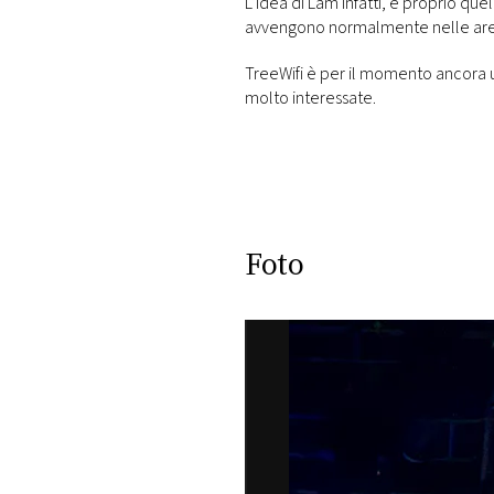
L’idea di Lam infatti, è proprio quel
avvengono normalmente nelle aree u
TreeWifi è per il momento ancora u
molto interessate.
Foto