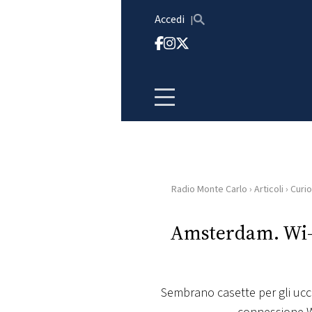
Vai al contenuto
Accedi
Radio Monte Carlo
›
Articoli
›
Curio
HOME
Amsterdam. Wi-Fi
RADIO
WEB
RADIO
Sembrano casette per gli ucce