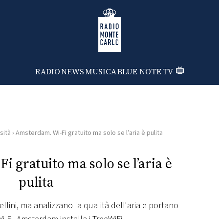
Radio Monte Carlo
RADIO
NEWS
MUSICA
BLUE NOTE
TV
sità
›
Amsterdam. Wi-Fi gratuito ma solo se l’aria è pulita
 gratuito ma solo se l’aria è
pulita
llini, ma analizzano la qualità dell'aria e portano