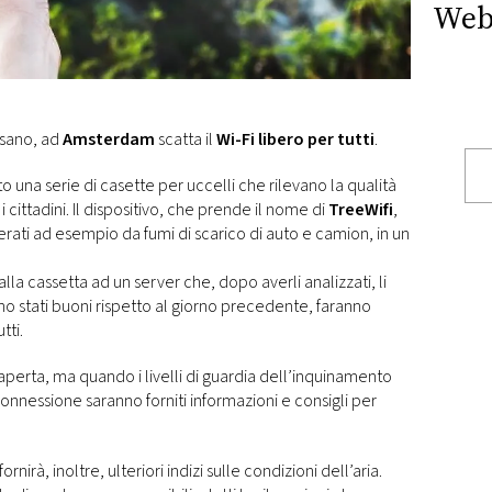
Web
assano, ad
Amsterdam
scatta il
Wi-Fi libero per tutti
.
 una serie di casette per uccelli che rilevano la qualità
i cittadini. Il dispositivo, che prende il nome di
TreeWifi
,
nerati ad esempio da fumi di scarico di auto e camion, in un
alla cassetta ad un server che, dopo averli analizzati, li
no stati buoni rispetto al giorno precedente, faranno
tti.
aperta, ma quando i livelli di guardia dell’inquinamento
connessione saranno forniti informazioni e consigli per
rnirà, inoltre, ulteriori indizi sulle condizioni dell’aria.