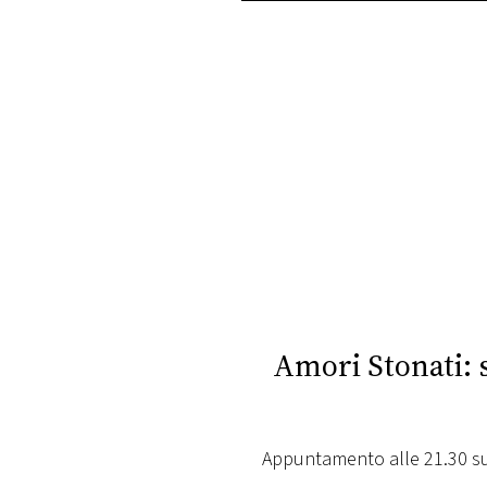
PLAYLIST
NEWS
FOTO
CONCORSI
EVENTI
VIDEO
Amori Stonati: s
TV
Appuntamento alle 21.30 su 
PRINCIPATO