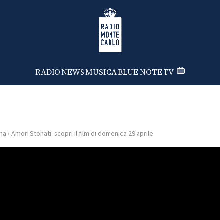
Radio Monte Carlo
RADIO
NEWS
MUSICA
BLUE NOTE
TV
ma
›
Amori Stonati: scopri il film di domenica 29 aprile