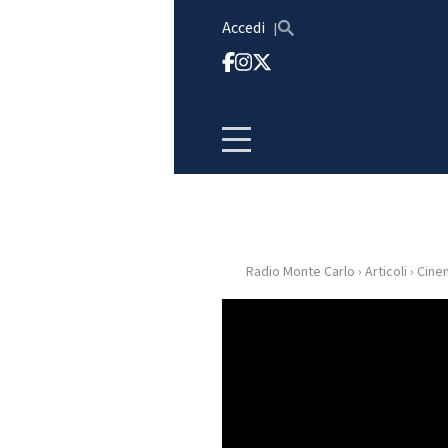
Vai al contenuto
Accedi
Radio Monte Carlo
›
Articoli
›
Cine
HOME
RADIO
WEB
RADIO