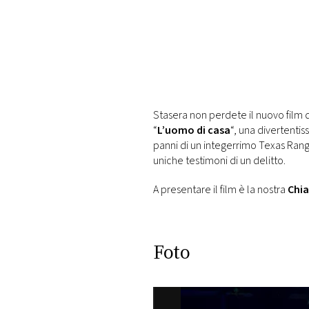
DI
MONACO
RMC
CONSIGLIA
Stasera non perdete il nuovo film 
“
L’uomo di casa
“, una divertent
panni di un integerrimo Texas Ran
uniche testimoni di un delitto.
A presentare il film è la nostra
Chia
Foto