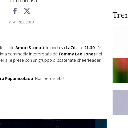
L'uomo di casa
Tre
29 APRILE 2018
del ciclo
Amori Stonati
! In onda su
La7d
alle
21.30
c’è
issima commedia interpretata da
Tommy Lee Jones
nei
ger alle prese con un gruppo di scatenate cheerleader,
ra Papanicolaou
! Non perdetela!