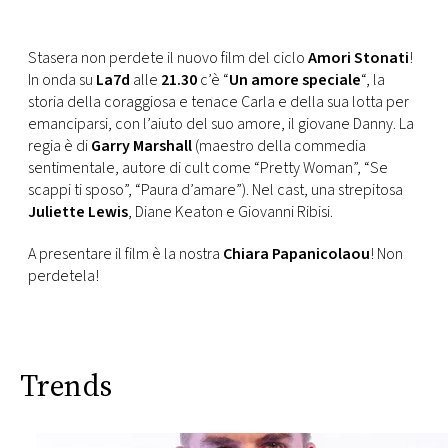
CONSIGLIA
Stasera non perdete il nuovo film del ciclo
Amori Stonati
!
In onda su
La7d
alle
21.30
c’è “
Un amore speciale
“, la
storia della coraggiosa e tenace Carla e della sua lotta per
emanciparsi, con l’aiuto del suo amore, il giovane Danny. La
regia è di
Garry Marshall
(maestro della commedia
sentimentale, autore di cult come “Pretty Woman”, “Se
scappi ti sposo”, “Paura d’amare”). Nel cast, una strepitosa
Juliette Lewis
, Diane Keaton e Giovanni Ribisi.
A presentare il film è la nostra
Chiara Papanicolaou
! Non
perdetela!
Trends