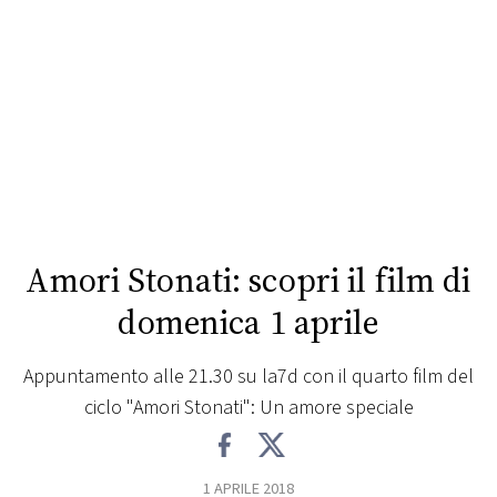
FOTO
CONCORSI
EVENTI
VIDEO
Amori Stonati: scopri il film di
TV
domenica 1 aprile
PRINCIPATO
Appuntamento alle 21.30 su la7d con il quarto film del
DI
ciclo "Amori Stonati": Un amore speciale
MONACO
RMC
1 APRILE 2018