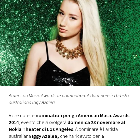
FOTO
CONCORSI
EVENTI
VIDEO
TV
American Music Awards: le nomination. A dominare è l’artista
australiana Iggy Azalea
PRINCIPATO
DI
Rese note le
nomination per gli American Music Awards
MONACO
2014
, evento che si svolgerà
domenica 23 novembre al
Nokia Theater di Los Angeles
. A dominare è l’artista
RMC
australiana
Iggy Azalea,
che ha ricevuto ben
6