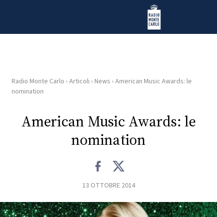
Vai al contenuto
Radio Monte Carlo
Radio Monte Carlo
›
Articoli
›
News
›
American Music Awards: le
HOME
nomination
RADIO
American Music Awards: le
nomination
WEB
RADIO
PLAYLIST
13 OTTOBRE 2014
NEWS