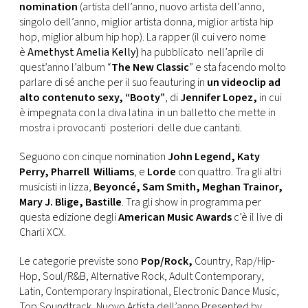
CONSIGLIA
nomination
(artista dell’anno, nuovo artista dell’anno,
singolo dell’anno, miglior artista donna, miglior artista hip
hop, miglior album hip hop). La rapper (il cui vero nome
è
Amethyst Amelia Kelly)
ha pubblicato nell’aprile di
quest’anno l’album “
The New Classic
” e sta facendo molto
parlare di sé anche per il suo feauturing in
un videoclip ad
alto contenuto sexy, “Booty”
, di
Jennifer Lopez,
in cui
è impegnata con la diva latina in un balletto che mette in
mostra i provocanti posteriori delle due cantanti.
Seguono con cinque nomination
John Legend, Katy
Perry, Pharrell Williams
, e
Lorde
con quattro. Tra gli altri
musicisti in lizza,
Beyoncé, Sam Smith, Meghan Trainor,
Mary J. Blige, Bastille
. Tra gli show in programma per
questa edizione degli
American Music Awards
c’è il live di
Charli XCX.
Le categorie previste sono
Pop/Rock,
Country, Rap/Hip-
Hop, Soul/R&B, Alternative Rock, Adult Contemporary,
Latin, Contemporary Inspirational, Electronic Dance Music,
Top Soundtrack, Nuovo Artista dell’anno Presented by