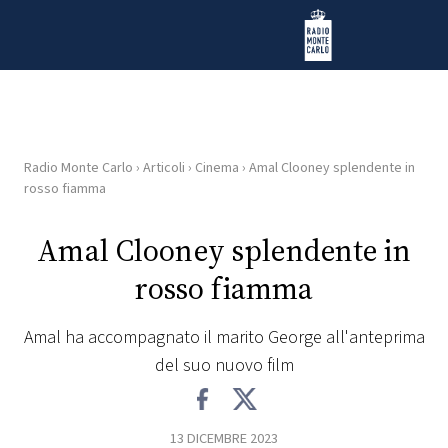
Vai al contenuto
Radio Monte Carlo
Radio Monte Carlo
›
Articoli
›
Cinema
›
Amal Clooney splendente in
HOME
rosso fiamma
RADIO
Amal Clooney splendente in
rosso fiamma
WEB
RADIO
Amal ha accompagnato il marito George all'anteprima
del suo nuovo film
PLAYLIST
NEWS
13 DICEMBRE 2023