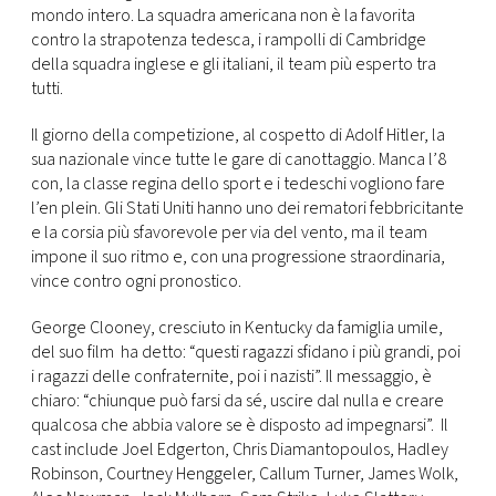
mondo intero. La squadra americana non è la favorita
contro la strapotenza tedesca, i rampolli di Cambridge
della squadra inglese e gli italiani, il team più esperto tra
tutti.
Il giorno della competizione, al cospetto di Adolf Hitler, la
sua nazionale vince tutte le gare di canottaggio. Manca l’8
con, la classe regina dello sport e i tedeschi vogliono fare
l’en plein. Gli Stati Uniti hanno uno dei rematori febbricitante
e la corsia più sfavorevole per via del vento, ma il team
impone il suo ritmo e, con una progressione straordinaria,
vince contro ogni pronostico.
George Clooney, cresciuto in Kentucky da famiglia umile,
del suo film ha detto: “questi ragazzi sfidano i più grandi, poi
i ragazzi delle confraternite, poi i nazisti”. Il messaggio, è
chiaro: “chiunque può farsi da sé, uscire dal nulla e creare
qualcosa che abbia valore se è disposto ad impegnarsi”. Il
cast include Joel Edgerton, Chris Diamantopoulos, Hadley
Robinson, Courtney Henggeler, Callum Turner, James Wolk,