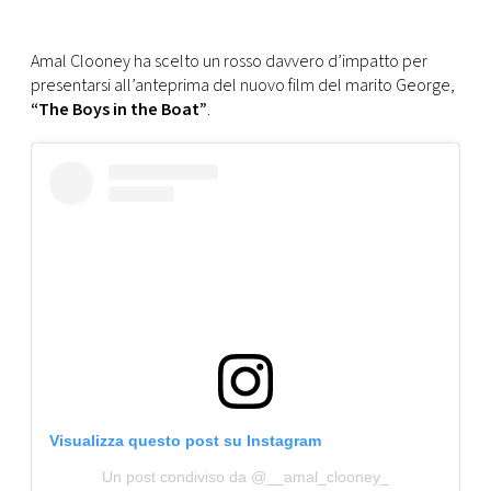
FOTO
Amal Clooney ha scelto un rosso davvero d’impatto per
presentarsi all’anteprima del nuovo film del marito George,
CONCORSI
“The Boys in the Boat”
.
EVENTI
VIDEO
TV
PRINCIPATO
DI
MONACO
Visualizza questo post su Instagram
RMC
Un post condiviso da @__amal_clooney_