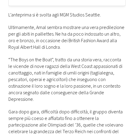
CONSIGLIA
L’anteprima si è svolta agli MGM Studios Seattle.
Ultimamente, Amal sembra mostrare una vera predilezione
per gli abiti in paillettes. Ne ha da poco indossato un altro,
oro e bronzo, in occasione dei British Fashion Award alla
Royal Albert Hall di Londra.
“The Boys on the Boat”, tratto da una storia vera, racconta
le vicende di nove ragazzi della West Coast appassionati di
canottaggio, nati in famiglie di umili origini (taglialegna,
pescatori, operai e agricoltori) che inseguono con
ostinazione il loro sogno e la loro passione, in un contesto
ancora segnato dalle conseguenze della Grande
Depressione.
Gara dopo gara, difficoltà dopo difficoltà, il gruppo diventa
sempre più coeso e affiatato fino a ottenere la
partecipazione alle Olimpiadi del ’36, quelle che volevano
celebrare la grandezza del Terzo Reich nei confronti del