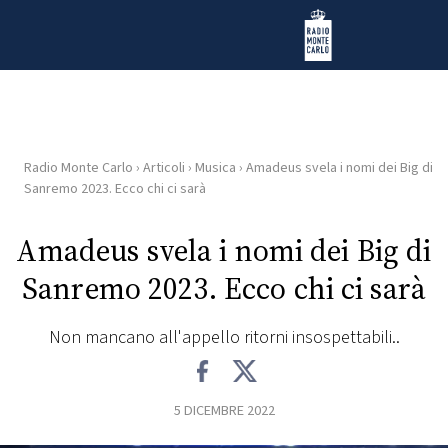
Vai al contenuto
Radio Monte Carlo
Radio Monte Carlo
›
Articoli
›
Musica
›
Amadeus svela i nomi dei Big di
HOME
Sanremo 2023. Ecco chi ci sarà
RADIO
Amadeus svela i nomi dei Big di
Sanremo 2023. Ecco chi ci sarà
WEB
RADIO
Non mancano all'appello ritorni insospettabili..
PLAYLIST
5 DICEMBRE 2022
NEWS