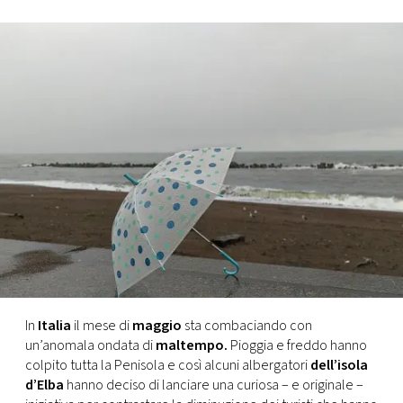
FOTO
CONCORSI
EVENTI
VIDEO
TV
PRINCIPATO
DI
In
Italia
il mese di
maggio
sta combaciando con
MONACO
un’anomala ondata di
maltempo.
Pioggia e freddo hanno
colpito tutta la Penisola e così alcuni albergatori
dell’isola
d’Elba
hanno deciso di lanciare una curiosa – e originale –
RMC