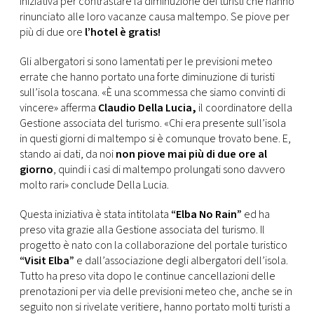
iniziativa per contrastare la diminuzione dei turisti che hanno
CONSIGLIA
rinunciato alle loro vacanze causa maltempo. Se piove per
più di due ore
l’hotel è gratis!
Gli albergatori si sono lamentati per le previsioni meteo
errate che hanno portato una forte diminuzione di turisti
sull’isola toscana. «È una scommessa che siamo convinti di
vincere» afferma
Claudio Della Lucia,
il coordinatore della
Gestione associata del turismo. «Chi era presente sull’isola
in questi giorni di maltempo si è comunque trovato bene. E,
stando ai dati, da noi
non piove mai più di due ore al
giorno
, quindi i casi di maltempo prolungati sono davvero
molto rari» conclude Della Lucia.
Questa iniziativa è stata intitolata
“Elba No Rain”
ed ha
preso vita grazie alla Gestione associata del turismo. Il
progetto è nato con la collaborazione del portale turistico
“Visit Elba”
e dall’associazione degli albergatori dell’isola.
Tutto ha preso vita dopo le continue cancellazioni delle
prenotazioni per via delle previsioni meteo che, anche se in
seguito non si rivelate veritiere, hanno portato molti turisti a