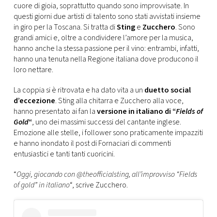
CONSIGLIA
cuore di gioia, soprattutto quando sono improvvisate. In
questi giorni due artisti di talento sono stati avvistati insieme
in giro per la Toscana. Si tratta di
Sting
e
Zucchero
. Sono
grandi amici e, oltre a condividere l’amore per la musica,
hanno anche la stessa passione per il vino: entrambi, infatti,
hanno una tenuta nella Regione italiana dove producono il
loro nettare.
La coppia si è ritrovata e ha dato vita a un
duetto social
d’eccezione
. Sting alla chitarra e Zucchero alla voce,
hanno presentato ai fan la
versione in italiano di “
Fields of
Gold
“
, uno dei massimi successi del cantante inglese.
Emozione alle stelle, i follower sono praticamente impazziti
e hanno inondato il post di Fornaciari di commenti
entusiastici e tanti tanti cuoricini.
“
Oggi, giocando con @theofficialsting, all’improvviso “Fields
of gold” in italiano
“, scrive Zucchero.