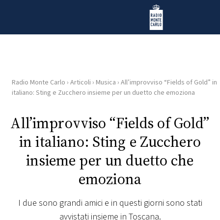
Vai al contenuto
Radio Monte Carlo
Radio Monte Carlo
›
Articoli
›
Musica
›
All’improvviso “Fields of Gold” in
HOME
italiano: Sting e Zucchero insieme per un duetto che emoziona
RADIO
All’improvviso “Fields of Gold”
in italiano: Sting e Zucchero
WEB
RADIO
insieme per un duetto che
emoziona
PLAYLIST
I due sono grandi amici e in questi giorni sono stati
NEWS
avvistati insieme in Toscana.