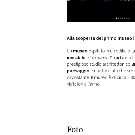
DI
MONACO
RMC
CONSIGLIA
Alla scoperta del primo museo i
Un
museo
ospitato in un edificio 
invisibile
. E’ il museo
Tirpitz
e si t
prestigioso studio architettonico
B
paesaggio
e una facciata che si m
circostante. Il museo è di circa 2.
visitatori all’anno.
Foto