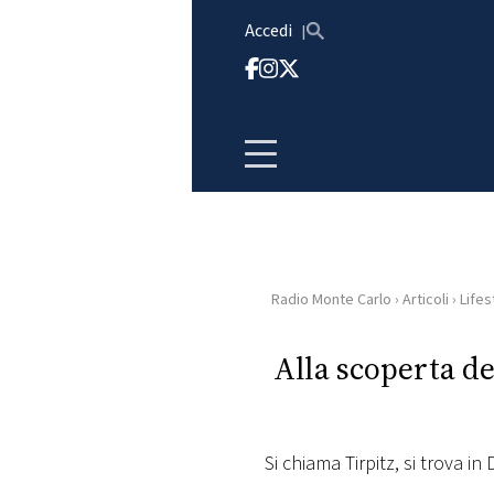
Vai al contenuto
Accedi
Radio Monte Carlo
›
Articoli
›
Lifes
HOME
Alla scoperta de
RADIO
WEB
RADIO
Si chiama Tirpitz, si trova 