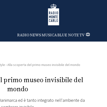
Radio Monte Carlo
RADIO
NEWS
MUSICA
BLUE NOTE
TV
tyle
›
Alla scoperta del primo museo invisibile del mondo
l primo museo invisibile del
mondo
in Danimarca ed è tanto integrato nell'ambiente da