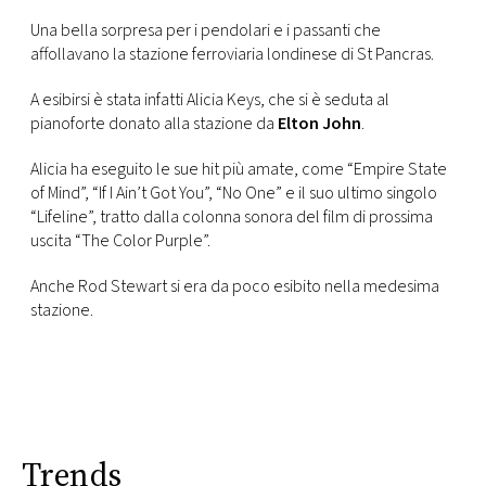
Una bella sorpresa per i pendolari e i passanti che
FOTO
affollavano la stazione ferroviaria londinese di St Pancras.
A esibirsi è stata infatti Alicia Keys, che si è seduta al
CONCORSI
pianoforte donato alla stazione da
Elton John
.
EVENTI
Alicia ha eseguito le sue hit più amate, come “Empire State
of Mind”, “If I Ain’t Got You”, “No One” e il suo ultimo singolo
“Lifeline”, tratto dalla colonna sonora del film di prossima
VIDEO
uscita “The Color Purple”.
Anche Rod Stewart si era da poco esibito nella medesima
TV
stazione.
PRINCIPATO
DI
MONACO
Trends
RMC