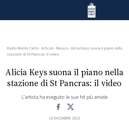
Vai al contenuto
Radio Monte Carlo
Radio Monte Carlo
›
Articoli
›
Musica
›
Alicia Keys suona il piano nella
HOME
stazione di St Pancras: il video
RADIO
Alicia Keys suona il piano nella
stazione di St Pancras: il video
WEB
RADIO
L'artista ha eseguito le sue hit più amate
PLAYLIST
16 DICEMBRE 2023
NEWS