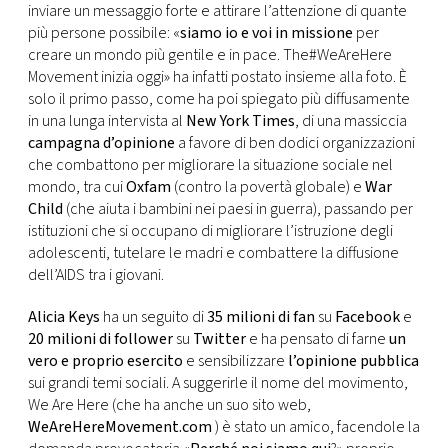
CONSIGLIA
inviare un messaggio forte e attirare l’attenzione di quante
più persone possibile: «
siamo io e voi in missione
per
creare un mondo più gentile e in pace. The#WeAreHere
Movement inizia oggi» ha infatti postato insieme alla foto. È
solo il primo passo, come ha poi spiegato più diffusamente
in una lunga intervista al
New York Times
, di una massiccia
campagna d’opinione
a favore di ben dodici organizzazioni
che combattono per migliorare la situazione sociale nel
mondo, tra cui
Oxfam
(contro la povertà globale) e
War
Child
(che aiuta i bambini nei paesi in guerra), passando per
istituzioni che si occupano di migliorare l’istruzione degli
adolescenti, tutelare le madri e combattere la diffusione
dell’AIDS tra i giovani.
Alicia Keys
ha un seguito di
35 milioni di fan
su
Facebook
e
20 milioni di follower
su
Twitter
e ha pensato di farne
un
vero e proprio esercito
e sensibilizzare
l’opinione pubblica
sui grandi temi sociali. A suggerirle il nome del movimento,
We Are Here (che ha anche un suo sito web,
WeAreHereMovement.com
) è stato un amico, facendole la