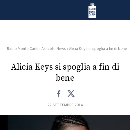
Vai al contenuto
Radio Monte Carlo
Radio Monte Carlo
›
Articoli
›
News
›
Alicia Keys si spoglia a fin di bene
HOME
Alicia Keys si spoglia a fin di
RADIO
bene
WEB
RADIO
22 SETTEMBRE 2014
PLAYLIST
NEWS