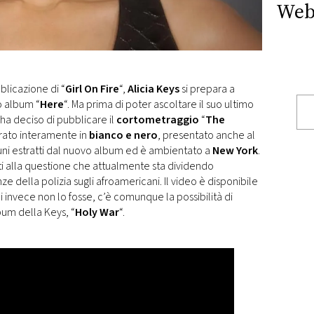
Web
blicazione di “
Girl On Fire
“,
Alicia
Keys
si prepara a
vo album “
Here
“. Ma prima di poter ascoltare il suo ultimo
ha deciso di pubblicare il
cortometraggio
“
The
 girato interamente in
bianco e nero
, presentato anche al
cuni estratti dal nuovo album ed è ambientato a
New York
.
i alla questione che attualmente sta dividendo
nze della polizia sugli afroamericani. Il video è disponibile
chi invece non lo fosse, c’è comunque la possibilità di
bum della Keys, “
Holy War
“.