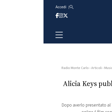
Vai al contenuto
Accedi
Radio Monte Carlo
›
Articoli
›
Musi
HOME
Alicia Keys pub
RADIO
WEB
RADIO
Dopo averlo presentato al T