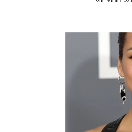
online il film c
PLAYLIST
NEWS
FOTO
CONCORSI
EVENTI
VIDEO
TV
PRINCIPATO