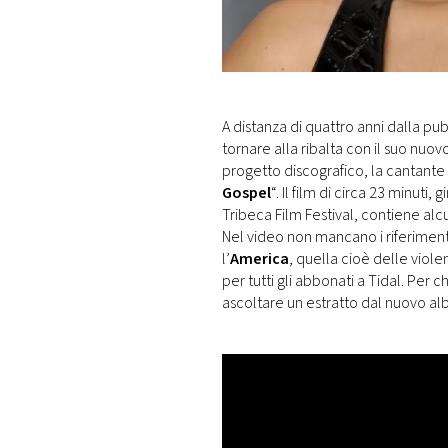
DI
MONACO
RMC
CONSIGLIA
A distanza di quattro anni dalla pub
tornare alla ribalta con il suo nuo
progetto discografico, la cantante 
Gospel
“. Il film di circa 23 minuti,
Tribeca Film Festival, contiene al
Nel video non mancano i riferiment
l’
America
, quella cioè delle viole
per tutti gli abbonati a Tidal. Per 
ascoltare un estratto dal nuovo al