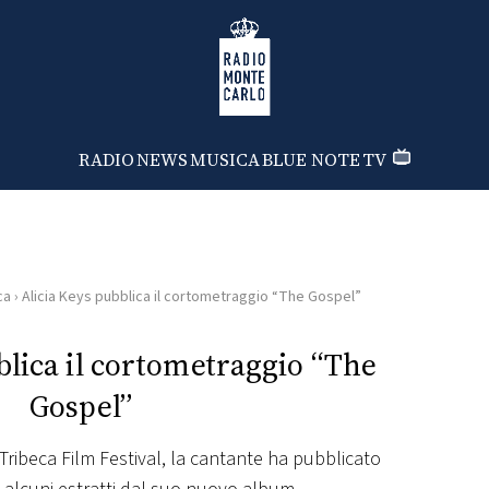
Radio Monte Carlo
RADIO
NEWS
MUSICA
BLUE NOTE
TV
ca
›
Alicia Keys pubblica il cortometraggio “The Gospel”
blica il cortometraggio “The
Gospel”
ribeca Film Festival, la cantante ha pubblicato