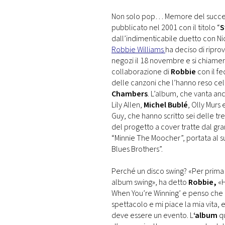
DI
MONACO
Non solo pop… Memore del success
pubblicato nel 2001 con il titolo “
S
dall’indimenticabile duetto con Ni
RMC
Robbie Williams
ha deciso di riprov
CONSIGLIA
negozi il 18 novembre e si chiamer
collaborazione di
Robbie
con il fe
delle canzoni che l’hanno reso ce
Chambers
. L’album, che vanta a
Lily Allen,
Michel Bublé
, Olly Murs 
Guy, che hanno scritto sei delle t
del progetto a cover tratte dal gra
“Minnie The Moocher”, portata al 
Blues Brothers”.
Perché un disco swing? «Per prima
album swing», ha detto
Robbie,
«H
When You’re Winning’ e penso che q
spettacolo e mi piace la mia vita, 
deve essere un evento. L
‘album
qu