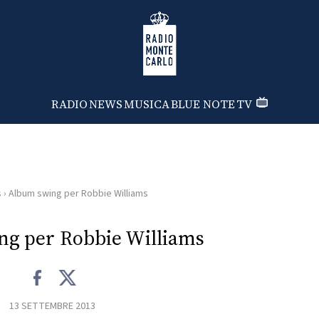
Radio Monte Carlo
RADIO
NEWS
MUSICA
BLUE NOTE
TV
s
›
Album swing per Robbie Williams
g per Robbie Williams
13 SETTEMBRE 2013