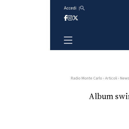
Vai al contenuto
Accedi
Radio Monte Carlo
›
Articoli
›
New
HOME
Album swin
RADIO
WEB
RADIO