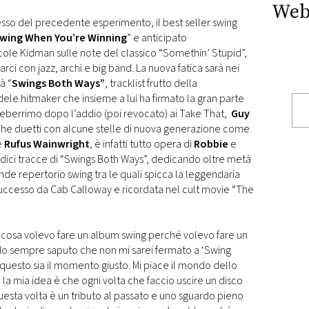
Web
o del precedente esperimento, il best seller swing
wing When You’re Winning
” e anticipato
cole Kidman sulle note del classico “Somethin’ Stupid”,
arci con jazz, archi e big band. La nuova fatica sarà nei
à “
Swings Both Ways”
, tracklist frutto della
dele hitmaker che insieme a lui ha firmato la gran parte
leberrimo dopo l’addio (poi revocato) ai Take That,
Guy
nche duetti con alcune stelle di nuova generazione come
e
Rufus Wainwright
, è infatti tutto opera di
Robbie
e
redici tracce di “Swings Both Ways”, dedicando oltre metà
nde repertorio swing tra le quali spicca la leggendaria
successo da Cab Calloway e ricordata nel cult movie “The
 cosa volevo fare un album swing perché volevo fare un
o sempre saputo che non mi sarei fermato a ‘Swing
uesto sia il momento giusto. Mi piace il mondo dello
e la mia idea è che ogni volta che faccio uscire un disco
esta volta è un tributo al passato e uno sguardo pieno