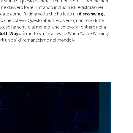
storia di questo pianeta in cui non c’ero (..) perché non
e davvero forte. Entrando in studio (di registrazione)
ate come l’ultima volta che ho fatto un
disco swing,
lo che volevo. Questo album è diverso, non sono tutte
levo far sentire al mondo, che volevo far entrare nella
Both Ways
’ è molto simile a ‘Swing When You’re Winning’,
ti un po’ di romanticismo nel mondo!»