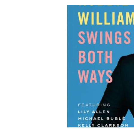
PLAYLIST
NEWS
FOTO
CONCORSI
EVENTI
VIDEO
TV
PRINCIPATO