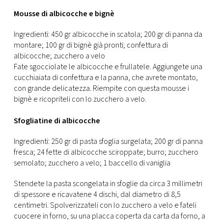
CONSIGLIA
Mousse di albicocche e bignè
Ingredienti: 450 gr albicocche in scatola; 200 gr di panna da
montare; 100 gr di bignè già pronti; confettura di
albicocche; zucchero a velo
Fate sgocciolate le albicocche e frullatele. Aggiungete una
cucchiaiata di confettura e la panna, che avrete montato,
con grande delicatezza. Riempite con questa mousse i
bignè e ricopriteli con lo zucchero a velo.
Sfogliatine di albicocche
Ingredienti: 250 gr di pasta sfoglia surgelata; 200 gr di panna
fresca; 24 fette di albicocche sciroppate; burro; zucchero
semolato; zucchero a velo; 1 baccello di vaniglia
Stendete la pasta scongelata in sfoglie da circa 3 millimetri
di spessore e ricavatene 4 dischi, dal diametro di 8,5
centimetri. Spolverizzateli con lo zucchero a velo e fateli
cuocere in forno, su una placca coperta da carta da forno, a