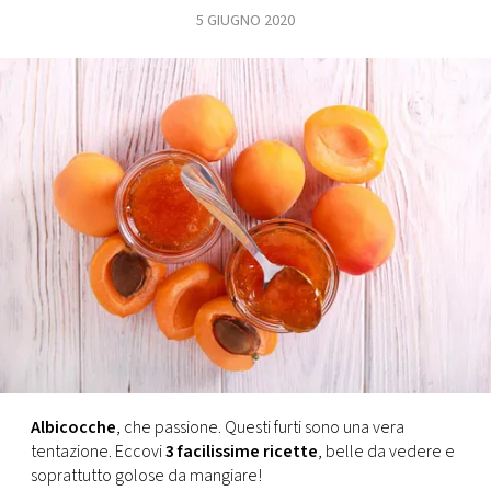
5 GIUGNO 2020
FOTO
CONCORSI
EVENTI
VIDEO
TV
PRINCIPATO
DI
MONACO
Albicocche
, che passione. Questi furti sono una vera
tentazione. Eccovi
3 facilissime ricette
, belle da vedere e
RMC
soprattutto golose da mangiare!