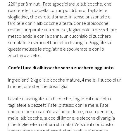
220° per 8 minuti. Fate sgocciolare le albicocche, che
rosolerete in padella con un po’ di burro. Tagliate le
sfogliatine, che avrete sfornato, in senso orizzontale e
farcitele con 4 albicocche a testa. Con le albicocche
restanti preparate una mousse, tagliandole a pezzettini e
mescolandole con la panna, un cucchiaio di zucchero
semolato e i semi del baccello di vaniglia. Poggiate su
questa mousse le sfogliatine e spolveratele con lo
zucchero a velo .
Confettura di albicocche senza zucchero aggiunto
Ingredienti: 2 kg di albicocche mature, 4 mele, il succo di un
limone, due stecche di vaniglia
Lavate e asciugate le albicocche, togliete il nocciolo e
tagliatele a pezzetti. Fate lo stesso con le mele. Fate
cuocere per circa un’ora a fuoco dolce, in una pentola,
mele, albicocche, succo di limone, e stecche di vaniglia
(che toglierete a cottura ultimata). Versate il composto