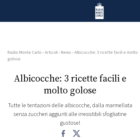
Vai al contenuto
Radio Monte Carlo
Radio Monte Carlo
›
Articoli
›
News
›
Albicocche: 3 ricette facili e molto
HOME
golose
RADIO
Albicocche: 3 ricette facili e
molto golose
WEB
RADIO
Tutte le tentazioni delle albicocche, dalla marmellata
senza zuccheri aggiunti alle irresistibili sfogliatine
PLAYLIST
gustose!
NEWS