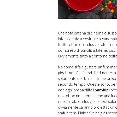
DI
MONACO
RMC
CONSIGLIA
Una nota catena di cinema di luss
intenzionata a costruire alcune sale
tratterebbe di esclusive sale cine
compreso di scivoli, altalene, pisc
Ovviamente tutto a contorno della 
Ma come si fa a gustarsi un film me
giochi non è utilizzabile durante l
solamente nei 15 minuti che precedon
secondo tempo. Queste sono, per or
con ogni probabilità i
bambini
potr
dovrebbe rimanere anche una luce a
questa sala esclusiva costerà solame
ovviamente saranno proiettati un
statunitensi l’iniziativa ha già ris