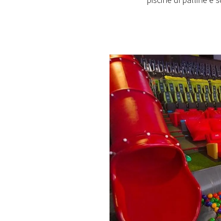
piscine di palline e 
PLAYLIST
NEWS
FOTO
CONCORSI
EVENTI
VIDEO
TV
PRINCIPATO