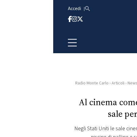
Vai al contenuto
Accedi
Radio Monte Carlo
›
Articoli
›
New
HOME
Al cinema come 
RADIO
sale pe
WEB
RADIO
Negli Stati Uniti le sale cin