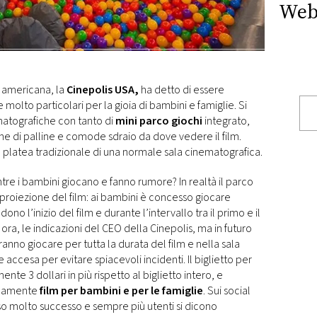
Web
o americana, la
Cinepolis USA,
ha detto di essere
 molto particolari per la gioia di bambini e famiglie. Si
matografiche con tanto di
mini
parco
giochi
integrato,
ine di palline e comode sdraio da dove vedere il film.
platea tradizionale di una normale sala cinematografica.
ntre i bambini giocano e fanno rumore? In realtà il parco
a proiezione del film: ai bambini è concesso giocare
o l’inizio del film e durante l’intervallo tra il primo e il
a, le indicazioni del CEO della Cinepolis, ma in futuro
anno giocare per tutta la durata del film e nella sala
ccesa per evitare spiacevoli incidenti. Il biglietto per
nte 3 dollari in più rispetto al biglietto intero, e
icamente
film per bambini e per le famiglie
. Sui social
cosso molto successo e sempre più utenti si dicono