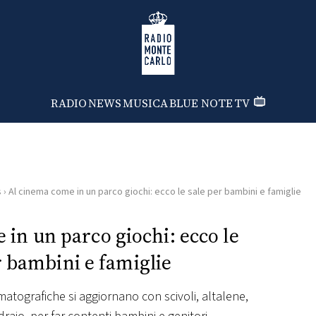
Radio Monte Carlo
RADIO
NEWS
MUSICA
BLUE NOTE
TV
s
›
Al cinema come in un parco giochi: ecco le sale per bambini e famiglie
in un parco giochi: ecco le
r bambini e famiglie
ematografiche si aggiornano con scivoli, altalene,