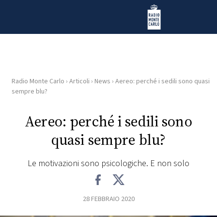
Vai al contenuto
Radio Monte Carlo
Radio Monte Carlo
›
Articoli
›
News
›
Aereo: perché i sedili sono quasi
HOME
sempre blu?
RADIO
Aereo: perché i sedili sono
quasi sempre blu?
WEB
RADIO
Le motivazioni sono psicologiche. E non solo
PLAYLIST
28 FEBBRAIO 2020
NEWS