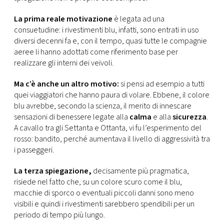
CONSIGLIA
La prima reale motivazione
è legata ad una
consuetudine: i rivestimenti blu, infatti, sono entrati in uso
diversi decenni fa e, con il tempo, quasi tutte le compagnie
aeree li hanno adottati come riferimento base per
realizzare gli interni dei veivoli.
Ma c’è anche un altro motivo:
si pensi ad esempio a tutti
quei viaggiatori che hanno paura di volare. Ebbene, il colore
blu avrebbe, secondo la scienza, il merito di innescare
sensazioni di benessere legate alla
calma
e alla
sicurezza
.
A cavallo tra gli Settanta e Ottanta, vi fu l’esperimento del
rosso: bandito, perché aumentava il livello di aggressività tra
i passeggeri.
La terza spiegazione,
decisamente più pragmatica,
risiede nel fatto che, su un colore scuro come il blu,
macchie di sporco o eventuali piccoli danni sono meno
visibili e quindi i rivestimenti sarebbero spendibili per un
periodo di tempo più lungo.