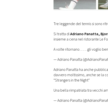
DI
MONACO
RMC
Tre leggende del tennis si sono rit
CONSIGLIA
Si tratta di
Adriano Panatta, Bjor
insieme a cena nel ristorante Le Fo
A volte ritornano……gli voglio be
— Adriano Panatta (@AdrianoPanat
Adriano Panatta ha anche pubblicato i
davvero moltissimo, anche se la con
“Strangers in the Night”
Una bella rimpatriata tra vecchi a
— Adriano Panatta (@AdrianoPanat