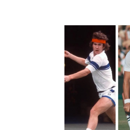
PLAYLIST
NEWS
FOTO
CONCORSI
EVENTI
VIDEO
TV
PRINCIPATO