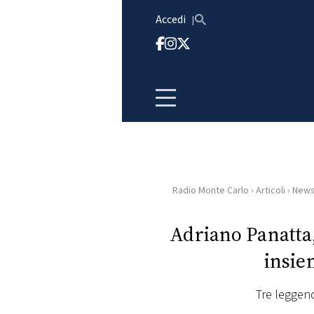
Vai al contenuto
Accedi
Radio Monte Carlo
›
Articoli
›
New
HOME
Adriano Panatta
RADIO
insie
WEB
RADIO
Tre leggend