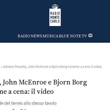
Radio Monte Carlo
RADIO
NEWS
MUSICA
BLUE NOTE
TV
s
›
Adriano Panatta, John McEnroe e Bjorn Borg insieme a cena: il video
, John McEnroe e Bjorn Borg
me a cena: il video
e del tennis allo stesso tavolo