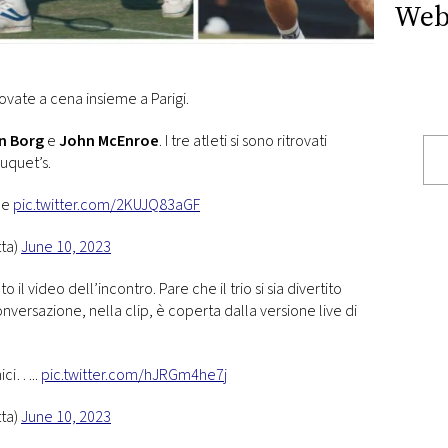
Web
rovate a cena insieme a Parigi.
n Borg
e
John McEnroe
. I tre atleti si sono ritrovati
uquet’s.
ne
pic.twitter.com/2KUJQ83aGF
ta)
June 10, 2023
l video dell’incontro. Pare che il trio si sia divertito
versazione, nella clip, è coperta dalla versione live di
mici…..
pic.twitter.com/hJRGm4he7j
ta)
June 10, 2023