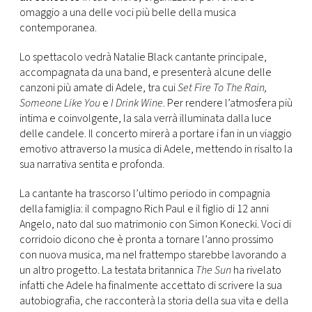
CONSIGLIA
omaggio a una delle voci più belle della musica
contemporanea.
Lo spettacolo vedrà Natalie Black cantante principale,
accompagnata da una band, e presenterà alcune delle
canzoni più amate di Adele, tra cui
Set Fire To The Rain,
Someone Like You
e
I Drink Wine
. Per rendere l’atmosfera più
intima e coinvolgente, la sala verrà illuminata dalla luce
delle candele. Il concerto mirerà a portare i fan in un viaggio
emotivo attraverso la musica di Adele, mettendo in risalto la
sua narrativa sentita e profonda.
La cantante ha trascorso l’ultimo periodo in compagnia
della famiglia: il compagno Rich Paul e il figlio di 12 anni
Angelo, nato dal suo matrimonio con Simon Konecki. Voci di
corridoio dicono che è pronta a tornare l’anno prossimo
con nuova musica, ma nel frattempo starebbe lavorando a
un altro progetto. La testata britannica
The Sun
ha rivelato
infatti che Adele ha finalmente accettato di scrivere la sua
autobiografia, che racconterà la storia della sua vita e della