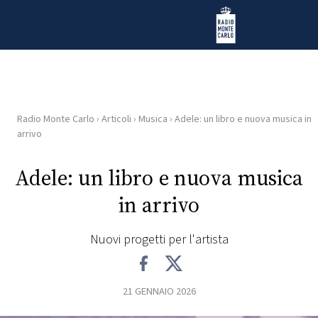
Vai al contenuto
Radio Monte Carlo
Radio Monte Carlo
›
Articoli
›
Musica
›
Adele: un libro e nuova musica in
HOME
arrivo
RADIO
Adele: un libro e nuova musica
in arrivo
WEB
RADIO
Nuovi progetti per l'artista
PLAYLIST
21 GENNAIO 2026
NEWS