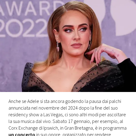
FOTO
CONCORSI
EVENTI
VIDEO
TV
PRINCIPATO
Anche se Adele si sta ancora godendo la pausa dai palchi
DI
annunciata nel novembre del 2024 dopo la fine del suo
MONACO
residency show a Las Vegas, ci sono altri modi per ascoltare
la sua musica dal vivo. Sabato 17 gennaio, per esempio, al
Corx Exchange di Ipswich, in Gran Bretagna, è in programma
RMC
un concerto
in suo onore, organizzato per rendere