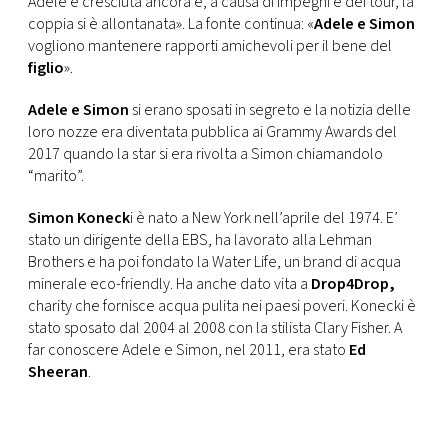
Adele è cresciuta ancora e, a causa di impegni e dei tour, la
coppia si è allontanata». La fonte continua: «
Adele e Simon
vogliono mantenere rapporti amichevoli per il bene del
figlio
».
Adele e Simon
si erano sposati in segreto e la notizia delle
loro nozze era diventata pubblica ai Grammy Awards del
2017 quando la star si era rivolta a Simon chiamandolo
“marito”.
Simon Koneck
i è nato a New York nell’aprile del 1974. E’
stato un dirigente della EBS, ha lavorato alla Lehman
Brothers e ha poi fondato la Water Life, un brand di acqua
minerale eco-friendly. Ha anche dato vita a
Drop4Drop,
charity che fornisce acqua pulita nei paesi poveri. Konecki è
stato sposato dal 2004 al 2008 con la stilista Clary Fisher. A
far conoscere Adele e Simon, nel 2011, era stato
Ed
Sheeran
.