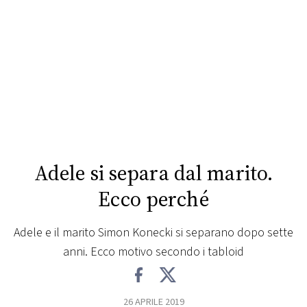
FOTO
CONCORSI
EVENTI
VIDEO
Adele si separa dal marito.
TV
Ecco perché
PRINCIPATO
Adele e il marito Simon Konecki si separano dopo sette
DI
anni. Ecco motivo secondo i tabloid
MONACO
RMC
26 APRILE 2019