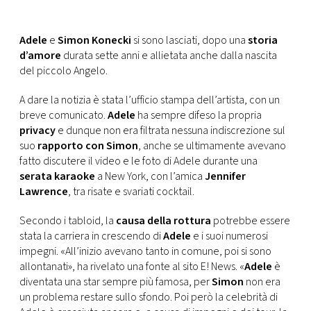
CONSIGLIA
Adele
e
Simon Konecki
si sono lasciati, dopo una
storia
d’amore
durata sette anni e allietata anche dalla nascita
del piccolo Angelo.
A dare la notizia è stata l’ufficio stampa dell’artista, con un
breve comunicato.
Adele
ha sempre difeso la propria
privacy
e dunque non era filtrata nessuna indiscrezione sul
suo
rapporto con Simon
, anche se ultimamente avevano
fatto discutere il video e le foto di Adele durante una
serata karaoke
a New York, con l’amica
Jennifer
Lawrence
, tra risate e svariati cocktail.
Secondo i tabloid, la
causa della rottura
potrebbe essere
stata la carriera in crescendo di
Adele
e i suoi numerosi
impegni. «All’inizio avevano tanto in comune, poi si sono
allontanati», ha rivelato una fonte al sito E! News. «
Adele
è
diventata una star sempre più famosa, per
Simon
non era
un problema restare sullo sfondo. Poi però la celebrità di