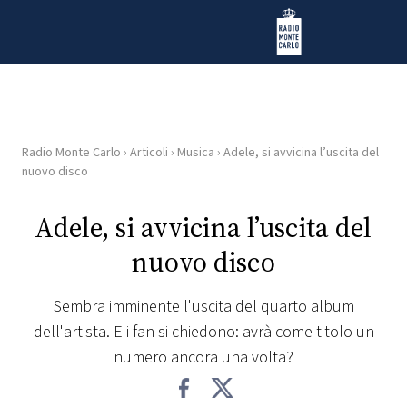
Vai al contenuto
Radio Monte Carlo
Radio Monte Carlo
›
Articoli
›
Musica
›
Adele, si avvicina l’uscita del
HOME
nuovo disco
RADIO
Adele, si avvicina l’uscita del
nuovo disco
WEB
RADIO
Sembra imminente l'uscita del quarto album
dell'artista. E i fan si chiedono: avrà come titolo un
PLAYLIST
numero ancora una volta?
NEWS