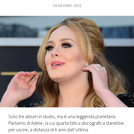
18 GIUGNO 2021
FOTO
CONCORSI
EVENTI
VIDEO
TV
PRINCIPATO
DI
MONACO
Solo tre album in studio, ma è una leggenda planetaria.
Parliamo di Adele, la cui quarta fatica discografica starebbe
RMC
per uscire, a distanza di 6 anni dall’ultima.