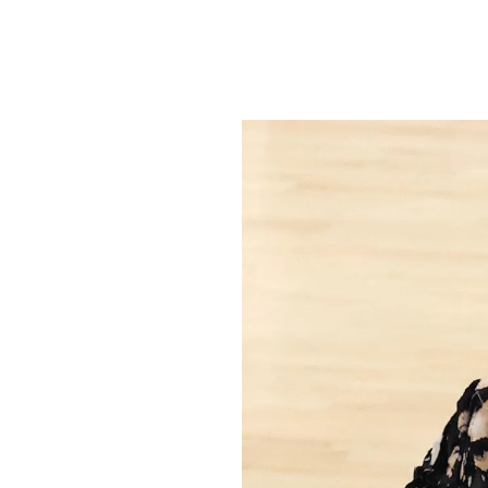
PLAYLIST
NEWS
FOTO
CONCORSI
EVENTI
VIDEO
TV
PRINCIPATO