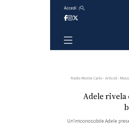
Vai al contenuto
Accedi
Radio Monte Carlo
›
Articoli
›
Musi
HOME
Adele rivela 
RADIO
b
WEB
RADIO
Un'irriconoscibile Adele pre