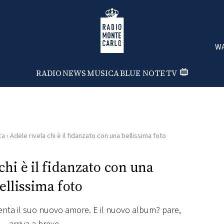
Radio Monte Carlo
WA
RADIO
NEWS
MUSICA
BLUE NOTE
TV
ca
›
Adele rivela chi è il fidanzato con una bellissima foto
chi è il fidanzato con una
ellissima foto
senta il suo nuovo amore. E il nuovo album? pare,