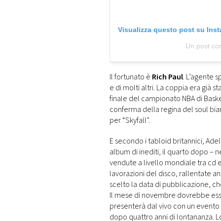
Visualizza questo post su Ins
Un post co
Il fortunato è
Rich Paul
. L’agente s
e di molti altri. La coppia era già s
finale del campionato NBA di Bask
conferma della regina del soul bian
per “Skyfall”.
E secondo i tabloid britannici, Ade
album di inediti, il quarto dopo – ne
vendute a livello mondiale tra cd e
lavorazioni del disco, rallentate an
scelto la data di pubblicazione, c
Il mese di novembre dovrebbe esser
presenterà dal vivo con un evento s
dopo quattro anni di lontananza. 