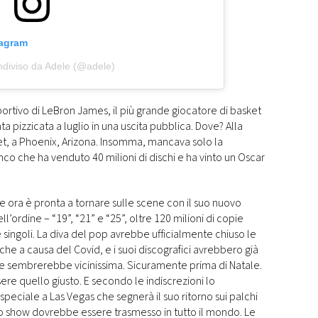
tagram
ndiviso da Adele (@adele)
portivo di LeBron James, il più grande giocatore di basket
tata pizzicata a luglio in una uscita pubblica. Dove? Alla
et, a Phoenix, Arizona. Insomma, mancava solo la
co che ha venduto 40 milioni di dischi e ha vinto un Oscar
le ora è pronta a tornare sulle scene con il suo nuovo
ll’ordine – “19”, “21” e “25”, oltre 120 milioni di copie
 singoli. La diva del pop avrebbe ufficialmente chiuso le
che a causa del Covid, e i suoi discografici avrebbero già
he sembrerebbe vicinissima. Sicuramente prima di Natale.
e quello giusto. E secondo le indiscrezioni lo
peciale a Las Vegas che segnerà il suo ritorno sui palchi
Lo show dovrebbe essere trasmesso in tutto il mondo. Le