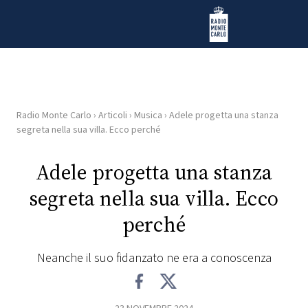
Vai al contenuto
Radio Monte Carlo
Radio Monte Carlo
›
Articoli
›
Musica
›
Adele progetta una stanza
HOME
segreta nella sua villa. Ecco perché
RADIO
Adele progetta una stanza
segreta nella sua villa. Ecco
WEB
RADIO
perché
PLAYLIST
Neanche il suo fidanzato ne era a conoscenza
NEWS