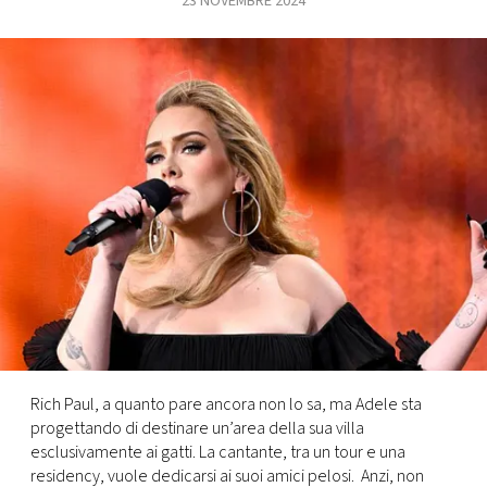
23 NOVEMBRE 2024
FOTO
CONCORSI
EVENTI
VIDEO
TV
PRINCIPATO
DI
Rich Paul, a quanto pare ancora non lo sa, ma Adele sta
MONACO
progettando di destinare un’area della sua villa
esclusivamente ai gatti. La cantante, tra un tour e una
RMC
residency, vuole dedicarsi ai suoi amici pelosi. Anzi, non