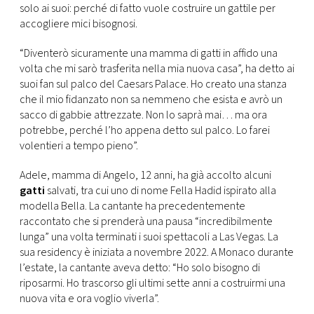
CONSIGLIA
solo ai suoi: perché di fatto vuole costruire un gattile per
accogliere mici bisognosi.
“Diventerò sicuramente una mamma di gatti in affido una
volta che mi sarò trasferita nella mia nuova casa”, ha detto ai
suoi fan sul palco del Caesars Palace. Ho creato una stanza
che il mio fidanzato non sa nemmeno che esista e avrò un
sacco di gabbie attrezzate. Non lo saprà mai… ma ora
potrebbe, perché l’ho appena detto sul palco. Lo farei
volentieri a tempo pieno”.
Adele, mamma di Angelo, 12 anni, ha già accolto alcuni
gatti
salvati, tra cui uno di nome Fella Hadid ispirato alla
modella Bella. La cantante ha precedentemente
raccontato che si prenderà una pausa “incredibilmente
lunga” una volta terminati i suoi spettacoli a Las Vegas. La
sua residency è iniziata a novembre 2022. A Monaco durante
l’estate, la cantante aveva detto: “Ho solo bisogno di
riposarmi. Ho trascorso gli ultimi sette anni a costruirmi una
nuova vita e ora voglio viverla”.