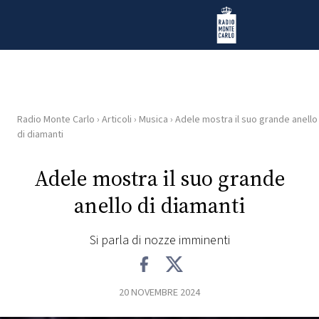
Vai al contenuto
Radio Monte Carlo
Radio Monte Carlo
›
Articoli
›
Musica
›
Adele mostra il suo grande anello
HOME
di diamanti
RADIO
Adele mostra il suo grande
anello di diamanti
WEB
RADIO
Si parla di nozze imminenti
PLAYLIST
20 NOVEMBRE 2024
NEWS