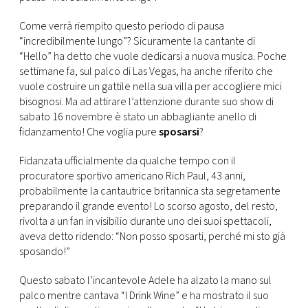
CONSIGLIA
Come verrà riempito questo periodo di pausa
“incredibilmente lungo”? Sicuramente la cantante di
“Hello” ha detto che vuole dedicarsi a nuova musica. Poche
settimane fa, sul palco di Las Vegas, ha anche riferito che
vuole costruire un gattile nella sua villa per accogliere mici
bisognosi. Ma ad attirare l’attenzione durante suo show di
sabato 16 novembre è stato un abbagliante anello di
fidanzamento! Che voglia pure
sposarsi
?
Fidanzata ufficialmente da qualche tempo con il
procuratore sportivo americano Rich Paul, 43 anni,
probabilmente la cantautrice britannica sta segretamente
preparando il grande evento! Lo scorso agosto, del resto,
rivolta a un fan in visibilio durante uno dei suoi spettacoli,
aveva detto ridendo: “Non posso sposarti, perché mi sto già
sposando!”
Questo sabato l’incantevole Adele ha alzato la mano sul
palco mentre cantava “I Drink Wine” e ha mostrato il suo