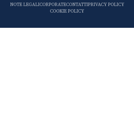
NOTE LEGALI
CORPORATE
CONTATTI
PRIVACY POLICY
COOKIE POLICY