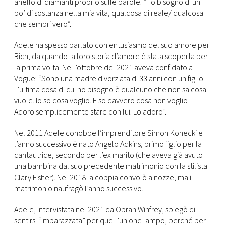
anello di diamanti proprio sulle parole: “Ho bisogno di un
po’ di sostanza nella mia vita, qualcosa di reale/ qualcosa
che sembri vero”.
Adele ha spesso parlato con entusiasmo del suo amore per
Rich, da quando la loro storia d’amore è stata scoperta per
la prima volta. Nell’ottobre del 2021 aveva confidato a
Vogue: “Sono una madre divorziata di 33 anni con un figlio.
L’ultima cosa di cui ho bisogno è qualcuno che non sa cosa
vuole. Io so cosa voglio. E so davvero cosa non voglio…
Adoro semplicemente stare con lui. Lo adoro”.
Nel 2011 Adele conobbe l’imprenditore Simon Konecki e
l’anno successivo è nato Angelo Adkins, primo figlio per la
cantautrice, secondo per l’ex marito (che aveva già avuto
una bambina dal suo precedente matrimonio con la stilista
Clary Fisher). Nel 2018 la coppia convolò a nozze, ma il
matrimonio naufragò l’anno successivo.
Adele, intervistata nel 2021 da Oprah Winfrey, spiegò di
sentirsi “imbarazzata” per quell’unione lampo, perché per