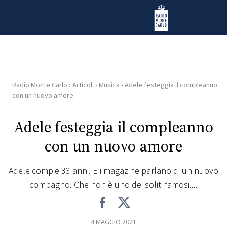
Vai al contenuto
Radio Monte Carlo
Radio Monte Carlo
›
Articoli
›
Musica
›
Adele festeggia il compleanno
HOME
con un nuovo amore
RADIO
Adele festeggia il compleanno
con un nuovo amore
WEB
RADIO
Adele compie 33 anni. E i magazine parlano di un nuovo
compagno. Che non è uno dei soliti famosi....
PLAYLIST
NEWS
4 MAGGIO 2021