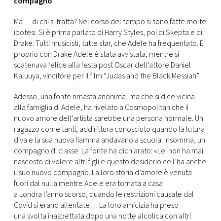
compagno
.
CONSIGLIA
Ma… di chi si tratta? Nel corso del tempo si sono fatte molte
ipotesi. Si è prima parlato di Harry Styles, poi di Skepta e di
Drake. Tutti musicisti, tutte star, che Adele ha frequentato. E
proprio con Drake Adele è stata avvistata, mentre si
scatenava felice alla festa post Oscar dell’attore Daniel
Kaluuya, vincitore per il film “Judas and the Black Messiah”
Adesso, una fonte rimasta anonima, ma che si dice vicina
alla famiglia di Adele, ha rivelato a Cosmopolitan che il
nuovo amore dell’artista sarebbe una persona normale. Un
ragazzo come tanti, addirittura conosciuto quando la futura
diva e la sua nuova fiamma andavano a scuola. Insomma, un
compagno di classe. La fonte ha dichiarato: «Lei non ha mai
nascosto di volere altri figli e questo desiderio ce l’ha anche
il suo nuovo compagno. La loro storia d’amore è venuta
fuori dal nulla mentre Adele era tornata a casa
a Londra l’anno scorso, quando le restrizioni causate dal
Covid si erano allentate… La loro amicizia ha preso
una svolta inaspettata dopo una notte alcolica con altri