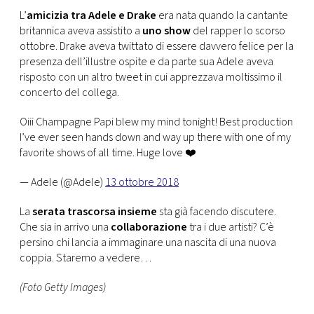
CONSIGLIA
L’
amicizia tra Adele e Drake
era nata quando la cantante
britannica aveva assistito a
uno show
del rapper lo scorso
ottobre. Drake aveva twittato di essere davvero felice per la
presenza dell’illustre ospite e da parte sua Adele aveva
risposto con un altro tweet in cui apprezzava moltissimo il
concerto del collega.
Oiii Champagne Papi blew my mind tonight! Best production
I’ve ever seen hands down and way up there with one of my
favorite shows of all time. Huge love ❤️
— Adele (@Adele)
13 ottobre 2018
La
serata trascorsa insieme
sta già facendo discutere.
Che sia in arrivo una
collaborazione
tra i due artisti? C’è
persino chi lancia a immaginare una nascita di una nuova
coppia. Staremo a vedere…
(Foto Getty Images)