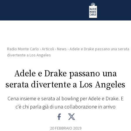
Vai al contenuto
Radio Monte Carlo
Radio Monte Carlo
›
Articoli
›
News
›
Adele e Drake passano una serata
HOME
divertente a Los Angeles
RADIO
Adele e Drake passano una
serata divertente a Los Angeles
WEB
RADIO
Cena insieme e serata al bowling per Adele e Drake. E
c'è chi parla già di una collaborazione in arrivo
PLAYLIST
NEWS
20 FEBBRAIO 2019