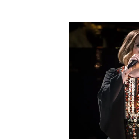
PLAYLIST
NEWS
FOTO
CONCORSI
EVENTI
VIDEO
TV
PRINCIPATO