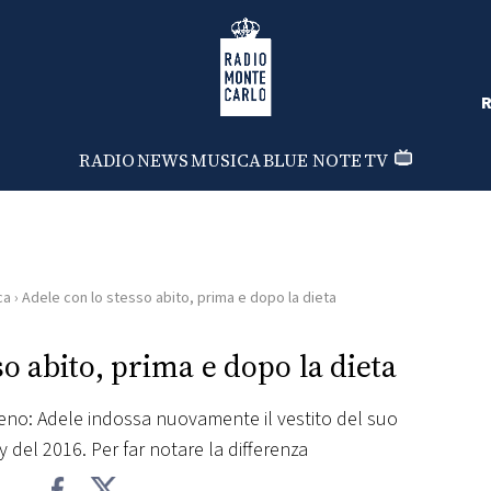
Radio Monte Carlo
R
RADIO
NEWS
MUSICA
BLUE NOTE
TV
ca
›
Adele con lo stesso abito, prima e dopo la dieta
so abito, prima e dopo la dieta
meno: Adele indossa nuovamente il vestito del suo
y del 2016. Per far notare la differenza