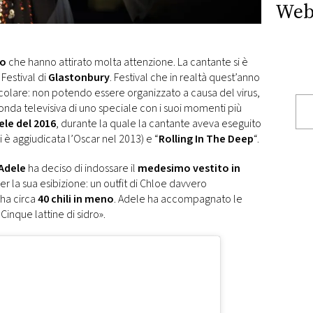
Web
to
che hanno attirato molta attenzione. La cantante si è
 Festival di
Glastonbury
. Festival che in realtà quest’anno
icolare: non potendo essere organizzato a causa del virus,
onda televisiva di uno speciale con i suoi momenti più
ele del 2016
, durante la quale la cantante aveva eseguito
si è aggiudicata l’Oscar nel 2013) e “
Rolling In The Deep
“.
Adele
ha deciso di indossare il
medesimo vestito in
r la sua esibizione: un outfit di Chloe davvero
 ha circa
40 chili in meno
. Adele ha accompagnato le
Cinque lattine di sidro».