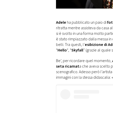
DI
MONACO
RMC
Adele
ha pubblicato un paio di
fo
CONSIGLIA
ritratta mentre assisteva da casa al
si è svolto in una forma molto part
è stato rimpiazzato dalla messa in 
belli. Tra questi, l’
esibizione di Ad
“
Hello
“, “
Skyfall
” (grazie al quale 
Be’, per ricordare quel momento,
seta ricamat
a che aveva scelto pe
scenografico. Adesso però l’artista
immagini con la stessa didascalia: «