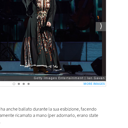
 ha anche ballato durante la sua esibizione, facendo
teramente ricamato a mano (per adornarlo, erano state
.