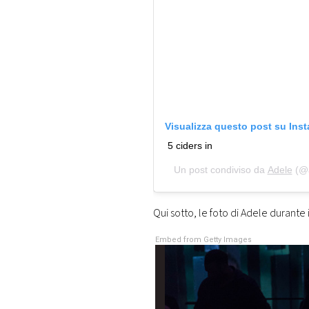
Visualizza questo post su Ins
5 ciders in
Un post condiviso da
Adele
(@a
Qui sotto, le foto di Adele durante
Embed from Getty Images