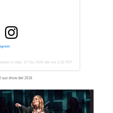
tagram
dele) in data:
27 Giu 2020 alle ore 2:52 PDT
 il suo show del 2016