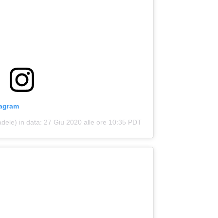
tagram
ele) in data:
27 Giu 2020 alle ore 10:35 PDT