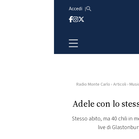
Vai al contenuto
Accedi
Radio Monte Carlo
›
Articoli
›
Musi
HOME
Adele con lo stes
RADIO
Stesso abito, ma 40 chili in 
WEB
live di Glastonbur
RADIO