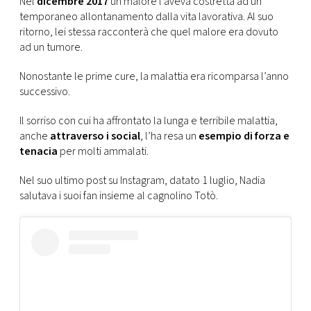
Nel
dicembre 2017
un malore l’aveva costretta ad un
temporaneo allontanamento dalla vita lavorativa. Al suo
ritorno, lei stessa racconterà che quel malore era dovuto
ad un tumore.
Nonostante le prime cure, la malattia era ricomparsa l’anno
successivo.
Il sorriso con cui ha affrontato la lunga e terribile malattia,
anche
attraverso i social
, l’ha resa un
esempio di forza e
tenacia
per molti ammalati.
Nel suo ultimo post su Instagram, datato 1 luglio, Nadia
salutava i suoi fan insieme al cagnolino Totò.