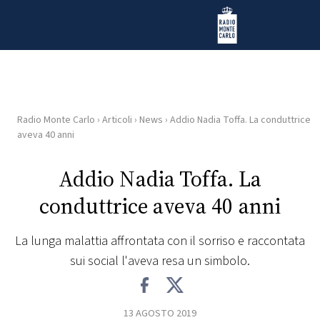
Vai al contenuto
Radio Monte Carlo
Radio Monte Carlo
›
Articoli
›
News
›
Addio Nadia Toffa. La conduttrice
HOME
aveva 40 anni
RADIO
Addio Nadia Toffa. La
conduttrice aveva 40 anni
WEB
RADIO
La lunga malattia affrontata con il sorriso e raccontata
sui social l'aveva resa un simbolo.
PLAYLIST
NEWS
13 AGOSTO 2019