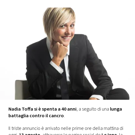
FOTO
CONCORSI
EVENTI
VIDEO
TV
PRINCIPATO
DI
Nadia Toffa si è spenta a 40 anni
, a seguito di una
lunga
MONACO
battaglia contro il cancro
.
Il triste annuncio è arrivato nelle prime ore della mattina di
RMC