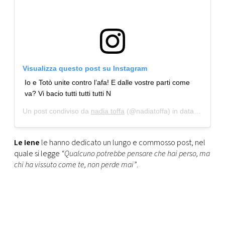
Visualizza questo post su Instagram
Io e Totò unite contro l’afa! E dalle vostre parti come
va? Vi bacio tutti tutti tutti N
Un post condiviso da
nadia toffa
(@nadiatoffa) in data:
1 Lug 20
Le Iene
le hanno dedicato un lungo e commosso post, nel
quale si legge
“Qualcuno potrebbe pensare che hai perso, ma
chi ha vissuto come te, non perde mai”
.