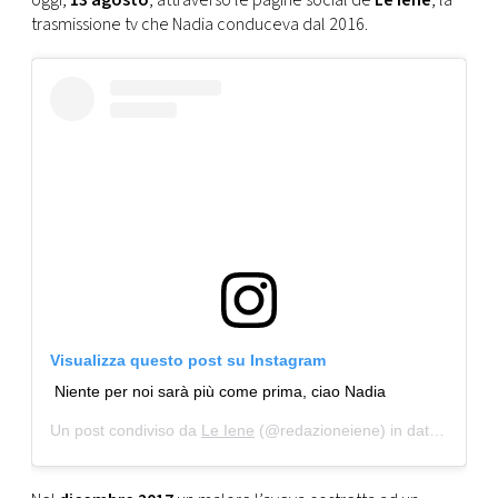
oggi,
13 agosto
, attraverso le pagine social de
Le Iene
, la
CONSIGLIA
trasmissione tv che Nadia conduceva dal 2016.
Visualizza questo post su Instagram
Niente per noi sarà più come prima, ciao Nadia
Un post condiviso da
Le Iene
(@redazioneiene) in data:
12 Ago