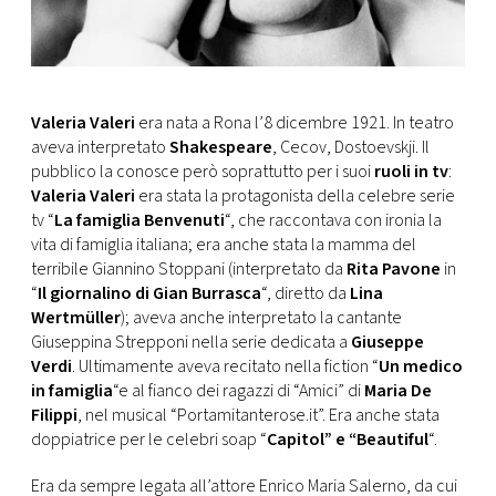
Valeria Valeri
era nata a Rona l’8 dicembre 1921. In teatro
aveva interpretato
Shakespeare
, Cecov, Dostoevskji. Il
pubblico la conosce però soprattutto per i suoi
ruoli in tv
:
Valeria Valeri
era stata la protagonista della celebre serie
tv “
La famiglia Benvenuti
“, che raccontava con ironia la
vita di famiglia italiana; era anche stata la mamma del
terribile Giannino Stoppani (interpretato da
Rita Pavone
in
“
Il giornalino di Gian Burrasca
“, diretto da
Lina
Wertmüller
); aveva anche interpretato la cantante
Giuseppina Strepponi nella serie dedicata a
Giuseppe
Verdi
. Ultimamente aveva recitato nella fiction “
Un medico
in famiglia
“e al fianco dei ragazzi di “Amici” di
Maria De
Filippi
, nel musical “Portamitanterose.it”. Era anche stata
doppiatrice per le celebri soap “
Capitol” e “Beautiful
“.
Era da sempre legata all’attore Enrico Maria Salerno, da cui