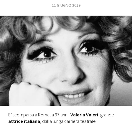
11 GIUGNO 2019
FOTO
CONCORSI
EVENTI
VIDEO
TV
PRINCIPATO
DI
MONACO
E’ scomparsa a Roma, a 97 anni,
Valeria Valeri
, grande
attrice italiana
, dalla lunga carriera teatrale.
RMC