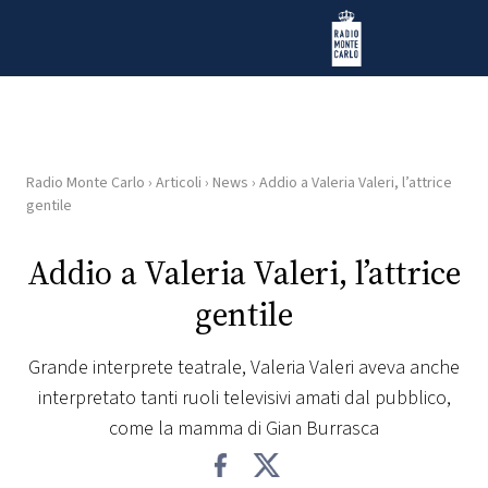
Vai al contenuto
Radio Monte Carlo
Radio Monte Carlo
›
Articoli
›
News
›
Addio a Valeria Valeri, l’attrice
HOME
gentile
RADIO
Addio a Valeria Valeri, l’attrice
gentile
WEB
RADIO
Grande interprete teatrale, Valeria Valeri aveva anche
interpretato tanti ruoli televisivi amati dal pubblico,
PLAYLIST
come la mamma di Gian Burrasca
NEWS