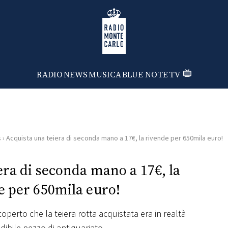
Radio Monte Carlo
RADIO
NEWS
MUSICA
BLUE NOTE
TV
s
›
Acquista una teiera di seconda mano a 17€, la rivende per 650mila euro!
era di seconda mano a 17€, la
e per 650mila euro!
operto che la teiera rotta acquistata era in realtà