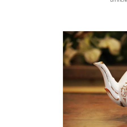
un incre
PLAYLIST
NEWS
FOTO
CONCORSI
EVENTI
VIDEO
TV
PRINCIPATO