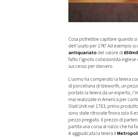
DI
MONACO
RMC
CONSIGLIA
Cosa potrebbe capitare quando si
dell’usato per 17€? Ad esempio scop
antiquariato
del valore di
650mil
fatto l’ignoto collezionista ingles
successo per davvero.
L’uomo ha comperato la teiera con 
di porcellana di Isleworth, un pez
portato la teiera da un esperto, l’i
mai realizzate in America per cont
Stati Uniti nel 1763, primo produtt
sono state ritrovate finora solo 6 e
pezzo pregiato. Il prezzo di parte
partita una corsa al rialzo che ha fa
è aggiudicata la teiera il
Metropol