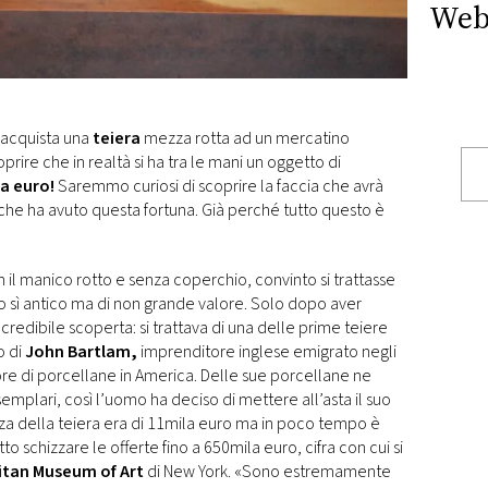
Web
 acquista una
teiera
mezza rotta ad un mercatino
rire che in realtà si ha tra le mani un oggetto di
a euro!
Saremmo curiosi di scoprire la faccia che avrà
e che ha avuto questa fortuna. Già perché tutto questo è
il manico rotto e senza coperchio, convinto si trattasse
zo sì antico ma di non grande valore. Solo dopo aver
ncredibile scoperta: si trattava di una delle prime teiere
o di
John Bartlam,
imprenditore inglese emigrato negli
ore di porcellane in America. Delle sue porcellane ne
semplari, così l’uomo ha deciso di mettere all’asta il suo
nza della teiera era di 11mila euro ma in poco tempo è
tto schizzare le offerte fino a 650mila euro, cifra con cui si
itan Museum of Art
di New York. «Sono estremamente