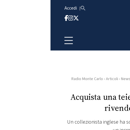
Vai al contenuto
Accedi
Radio Monte Carlo
›
Articoli
›
New
HOME
Acquista una tei
RADIO
rivend
WEB
RADIO
Un collezionista inglese ha sc