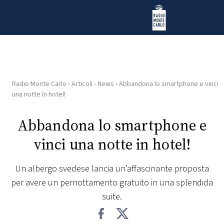
Vai al contenuto
Radio Monte Carlo
Radio Monte Carlo
›
Articoli
›
News
›
Abbandona lo smartphone e vinci
HOME
una notte in hotel!
RADIO
Abbandona lo smartphone e
vinci una notte in hotel!
WEB
RADIO
Un albergo svedese lancia un’affascinante proposta
per avere un pernottamento gratuito in una splendida
PLAYLIST
suite.
NEWS