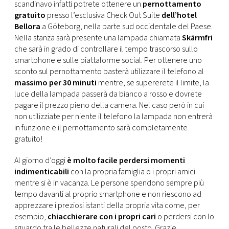
CONSIGLIA
scandinavo infatti potrete ottenere un
pernottamento
gratuito
presso l’esclusiva Check Out Suite
dell’hotel
Bellora
a Göteborg, nella parte sud occidentale del Paese.
Nella stanza sarà presente una lampada chiamata
Skärmfri
che sarà in grado di controllare il tempo trascorso sullo
smartphone e sulle piattaforme social. Per ottenere uno
sconto sul pernottamento basterà utilizzare il telefono al
massimo per 30 minuti
mentre, se supererete il limite, la
luce della lampada passerà da bianco a rosso e dovrete
pagare il prezzo pieno della camera. Nel caso però in cui
non utilizziate per niente il telefono la lampada non entrerà
in funzione e il pernottamento sarà completamente
gratuito!
Al giorno d’oggi
è molto facile perdersi momenti
indimenticabili
con la propria famiglia o i propri amici
mentre si è in vacanza. Le persone spendono sempre più
tempo davanti al proprio smartphone e non riescono ad
apprezzare i preziosi istanti della propria vita come, per
esempio,
chiacchierare con i propri cari
o perdersi con lo
sguardo tra le bellezze naturali del posto. Grazie