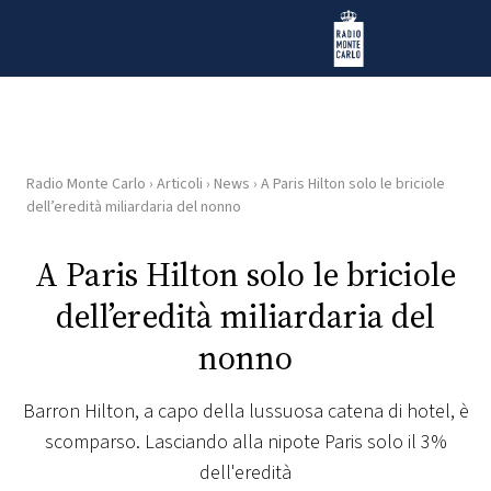
Vai al contenuto
Radio Monte Carlo
Radio Monte Carlo
›
Articoli
›
News
›
A Paris Hilton solo le briciole
HOME
dell’eredità miliardaria del nonno
RADIO
A Paris Hilton solo le briciole
dell’eredità miliardaria del
WEB
RADIO
nonno
PLAYLIST
Barron Hilton, a capo della lussuosa catena di hotel, è
scomparso. Lasciando alla nipote Paris solo il 3%
NEWS
dell'eredità