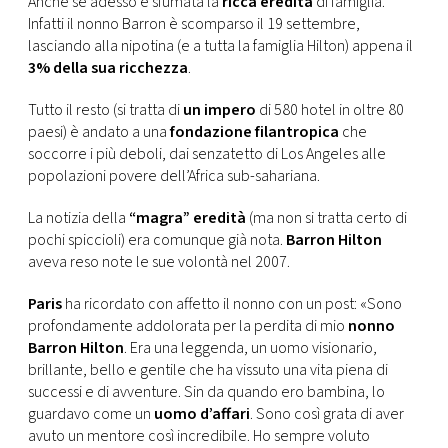
Anche se adesso è sfumata la
ricca eredità
di famiglia.
CONSIGLIA
Infatti il nonno Barron è scomparso il 19 settembre,
lasciando alla nipotina (e a tutta la famiglia Hilton) appena il
3% della sua ricchezza
.
Tutto il resto (si tratta di
un impero
di 580 hotel in oltre 80
paesi) è andato a una
fondazione filantropica
che
soccorre i più deboli, dai senzatetto di Los Angeles alle
popolazioni povere dell’Africa sub-sahariana.
La notizia della
“magra” eredità
(ma non si tratta certo di
pochi spiccioli) era comunque già nota.
Barron Hilton
aveva reso note le sue volontà nel 2007.
Paris
ha ricordato con affetto il nonno con un post: «Sono
profondamente addolorata per la perdita di mio
nonno
Barron Hilton
. Era una leggenda, un uomo visionario,
brillante, bello e gentile che ha vissuto una vita piena di
successi e di avventure. Sin da quando ero bambina, lo
guardavo come un
uomo d’affari
. Sono così grata di aver
avuto un mentore così incredibile. Ho sempre voluto