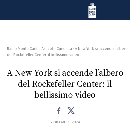
Vai al contenuto
Radio Monte Carlo
Radio Monte Carlo
›
Articoli
›
Curiosità
›
A New York si accende l’albero
HOME
del Rockefeller Center: il bellissimo video
RADIO
A New York si accende l’albero
del Rockefeller Center: il
WEB
RADIO
bellissimo video
PLAYLIST
7 DICEMBRE 2024
NEWS