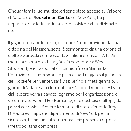
FOTO
Cinquantamila luci multicolori sono state accese sull’albero
di Natale del
Rockefeller Center
di New York, tra gli
applausi della folla, radunata per assistere al tradizionale
CONCORSI
rito.
Il gigantesco abete rosso, che quest’anno proviene da una
EVENTI
cittadina del Massachusetts, è sormontato da una corona di
stelle Swarovski composta da 3 milioni di cristalli. Alta 23
metri, la pianta è stata tagliata in novembre a West
VIDEO
Stockbridge e trasportata in camion fino a Manhattan.
L’attrazione, situata sopra la pista di pattinaggio sul ghiaccio
TV
del Rockefeller Center, sarà visibile fino a metà gennaio. Il
giorno di Natale sarà illuminata per 24 ore. Dopo le festività
dall’albero verrà ricavato legname per l’organizzazione di
PRINCIPATO
volontariato Habitat For Humanity, che costruisce alloggi dai
DI
prezzi accessibili. Severe le misure di protezione:
Jeffrey
MONACO
B.
Maddrey, capo del dipartimento di New York per la
sicurezza, ha annunciato una massiccia presenza di polizia
RMC
(metropolitana compresa).