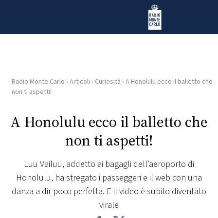
Vai al contenuto
Radio Monte Carlo
Radio Monte Carlo
›
Articoli
›
Curiosità
›
A Honolulu ecco il balletto che
HOME
non ti aspetti!
RADIO
A Honolulu ecco il balletto che
non ti aspetti!
WEB
RADIO
Luu Vailuu, addetto ai bagagli dell’aeroporto di
Honolulu, ha stregato i passeggeri e il web con una
PLAYLIST
danza a dir poco perfetta. E il video è subito diventato
virale
NEWS