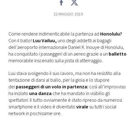
FOTO
22 MAGGIO 2019
CONCORSI
Come rendere indimenticabile la partenza ad
Honolulu?
Con il ballo!
Luu Vailuu,
uno degli addetti ai bagagli
EVENTI
dell’aeroporto internazionale Daniel K. Inouye di Honolulu,
ha conquistato i passeggeri di un aereo grazie a un
balletto
memorabile inscenato sulla pista di atterraggio.
VIDEO
Luu stava svolgendo il suo lavoro, ma non ha resistito alla
tentazione di darsi al ballo, per la gioia e lo stupore
TV
dei
passeggeri di un volo in partenza:
così all’improvviso
ha iniziato
una danza
che ha mandato in visibilio gli
spettatori. Il tutto ovviamente è stato ripreso da numerosi
PRINCIPATO
smartphone e il video è diventato
virale
su tutti i social
DI
MONACO
network in pochissime ore.
RMC