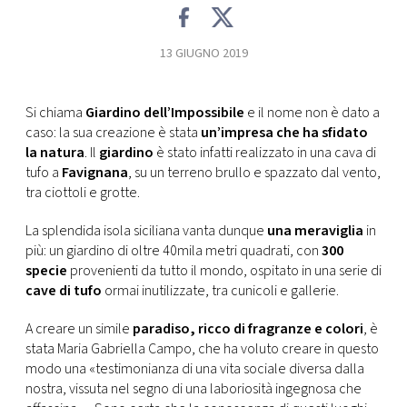
CONSIGLIA
13 GIUGNO 2019
Si chiama
Giardino dell’Impossibile
e il nome non è dato a
caso: la sua creazione è stata
un’impresa che ha sfidato
la natura
. Il
giardino
è stato infatti realizzato in una cava di
tufo a
Favignana
, su un terreno brullo e spazzato dal vento,
tra ciottoli e grotte.
La splendida isola siciliana vanta dunque
una meraviglia
in
più: un giardino di oltre 40mila metri quadrati, con
300
specie
provenienti da tutto il mondo, ospitato in una serie di
cave di tufo
ormai inutilizzate, tra cunicoli e gallerie.
A creare un simile
paradiso, ricco di fragranze e colori
, è
stata Maria Gabriella Campo, che ha voluto creare in questo
modo una «testimonianza di una vita sociale diversa dalla
nostra, vissuta nel segno di una laboriosità ingegnosa che