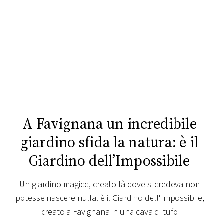
FOTO
CONCORSI
EVENTI
VIDEO
A Favignana un incredibile
TV
giardino sfida la natura: è il
Giardino dell’Impossibile
PRINCIPATO
DI
MONACO
Un giardino magico, creato là dove si credeva non
potesse nascere nulla: è il Giardino dell'Impossibile,
RMC
creato a Favignana in una cava di tufo