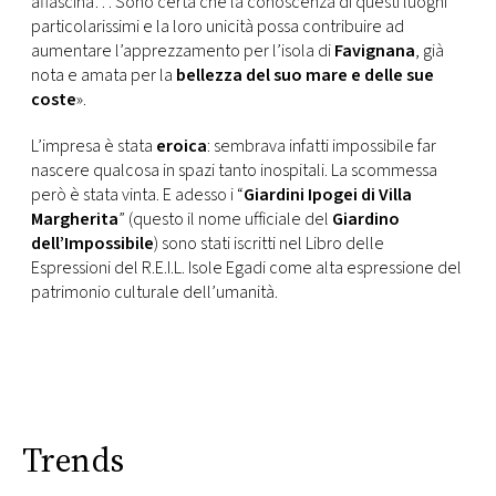
affascina… Sono certa che la conoscenza di questi luoghi
particolarissimi e la loro unicità possa contribuire ad
aumentare l’apprezzamento per l’isola di
Favignana
, già
nota e amata per la
bellezza del suo mare e delle sue
coste
».
L’impresa è stata
eroica
: sembrava infatti impossibile far
nascere qualcosa in spazi tanto inospitali. La scommessa
però è stata vinta. E adesso i “
Giardini Ipogei di Villa
Margherita
” (questo il nome ufficiale del
Giardino
dell’Impossibile
) sono stati iscritti nel Libro delle
Espressioni del R.E.I.L. Isole Egadi come alta espressione del
patrimonio culturale dell’umanità.
Trends