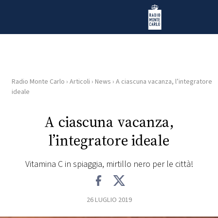
Vai al contenuto
Radio Monte Carlo
Radio Monte Carlo
›
Articoli
›
News
›
A ciascuna vacanza, l’integratore
HOME
ideale
RADIO
A ciascuna vacanza,
l’integratore ideale
WEB
RADIO
Vitamina C in spiaggia, mirtillo nero per le città!
PLAYLIST
26 LUGLIO 2019
NEWS