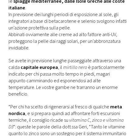
le
spiagge mediterranee, dalle Isole Greche alle coste
italiane
.
In previsione dei lunghi periodi di esposizione al sole, gli
integratori a base di betacarotene e selenio svolgono infatti
un’azione protettiva sulla pelle.
Abbinati ovviamente alle creme ad alto fattore anti-UV,
proteggono la pelle dai raggi solari, per un’abbronzatura
invidiabile.
Se avete in previsione lunghe passeggiate attraverso una
calda
capitale europea
, il
mirtillo nero
è particolarmente
indicato per chi passa molto tempo in piedi, magari
appunto camminando ed esponendosi ad alte
temperature. Le vostre gambe ne trarranno un enorme
beneficio.
“Per chi ha scelto di rigenerarsi al fresco di qualche
meta
nordica
, e si prepara quindi ad affrontare forti escursioni
termiche, il consiglio ricade su
vitamina C, zinco e vitamina
D3
“: queste le parole della dott.ssa Geri, “Tanto le vitamine
quanto lo zinco sono un sostegno per il sistema immunitario