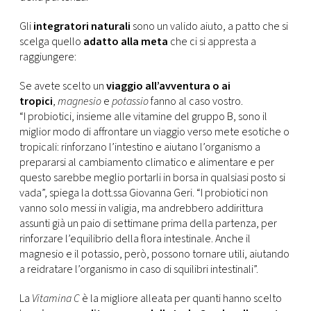
CONSIGLIA
Gli
integratori naturali
sono un valido aiuto, a patto che si
scelga quello
adatto alla meta
che ci si appresta a
raggiungere:
Se avete scelto un
viaggio all’avventura o ai
tropici
,
magnesio
e
potassio
fanno al caso vostro.
“I probiotici, insieme alle vitamine del gruppo B, sono il
miglior modo di affrontare un viaggio verso mete esotiche o
tropicali: rinforzano l’intestino e aiutano l’organismo a
prepararsi al cambiamento climatico e alimentare e per
questo sarebbe meglio portarli in borsa in qualsiasi posto si
vada”, spiega la dott.ssa Giovanna Geri. “I probiotici non
vanno solo messi in valigia, ma andrebbero addirittura
assunti già un paio di settimane prima della partenza, per
rinforzare l’equilibrio della flora intestinale. Anche il
magnesio e il potassio, però, possono tornare utili, aiutando
a reidratare l’organismo in caso di squilibri intestinali”.
La
Vitamina C
è la migliore alleata per quanti hanno scelto