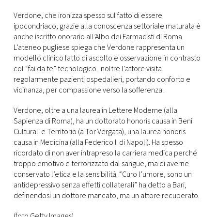
CONSIGLIA
Verdone, che ironizza spesso sul fatto di essere
ipocondriaco, grazie alla conoscenza settoriale maturata è
anche iscritto onorario all’Albo dei Farmacisti di Roma.
L’ateneo pugliese spiega che Verdone rappresenta un
modello clinico fatto di ascolto e osservazione in contrasto
col “fai da te” tecnologico. Inoltre l’attore visita
regolarmente pazienti ospedalieri, portando conforto e
vicinanza, per compassione verso la sofferenza.
Verdone, oltre a una laurea in Lettere Moderne (alla
Sapienza di Roma), ha un dottorato honoris causa in Beni
Culturali e Territorio (a Tor Vergata), una laurea honoris
causa in Medicina (alla Federico II di Napoli). Ha spesso
ricordato di non aver intrapreso la carriera medica perché
troppo emotivo e terrorizzato dal sangue, ma di averne
conservato l’etica e la sensibilità. “Curo l’umore, sono un
antidepressivo senza effetti collaterali” ha detto a Bari,
definendosi un dottore mancato, ma un attore recuperato.
(foto Getty Images)