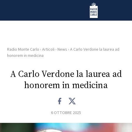
Vai al contenuto
Radio Monte Carlo
Radio Monte Carlo
›
Articoli
›
News
›
A Carlo Verdone la laurea ad
HOME
honorem in medicina
RADIO
A Carlo Verdone la laurea ad
honorem in medicina
WEB
RADIO
PLAYLIST
6 OTTOBRE 2025
NEWS