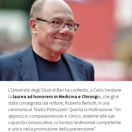
FOTO
CONCORSI
EVENTI
VIDEO
TV
L’Università degli Studi di Bari ha conferito, a Carlo Verdone
la
laurea ad honorem in Medicina e Chirurgi
a, che gli è
PRINCIPATO
stata consegnata dal rettore, Roberto Bellotti, in una
DI
cerimonia al Teatro Petruzzelli. Questa la motivazione: “Un
MONACO
approccio compassionevole e clinico, assieme alle sue
capacità comunicative, lo ha reso testimonial competente
RMC
e unico nella promozione della prevenzione”.