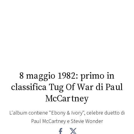
FOTO
CONCORSI
EVENTI
VIDEO
8 maggio 1982: primo in
TV
classifica Tug Of War di Paul
McCartney
PRINCIPATO
DI
MONACO
L'album contiene "Ebony & Ivory", celebre duetto di
Paul McCartney e Stevie Wonder
RMC