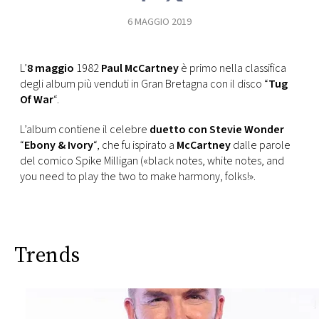
CONSIGLIA
6 MAGGIO 2019
L’
8 maggio
1982
Paul McCartney
è primo nella classifica
degli album più venduti in Gran Bretagna con il disco “
Tug
Of War
“.
L’album contiene il celebre
duetto con Stevie Wonder
“
Ebony & Ivory
“, che fu ispirato a
McCartney
dalle parole
del comico Spike Milligan («black notes, white notes, and
you need to play the two to make harmony, folks!».
Trends