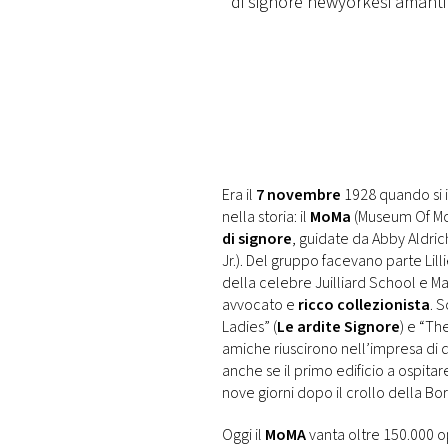
di signore newyorkesi amanti
DI
MONACO
RMC
CONSIGLIA
Era il
7 novembre
1928 quando si 
nella storia: il
MoMa
(Museum Of Mod
di signore
, guidate da Abby Aldric
Jr.). Del gruppo facevano parte Lillie
della celebre Juilliard School e Ma
avvocato e
ricco collezionista
. 
Ladies” (
Le ardite Signore
) e “Th
amiche riuscirono nell’impresa di d
anche se il primo edificio a ospitare
nove giorni dopo il crollo della Bor
Oggi il
MoMA
vanta oltre 150.000 o