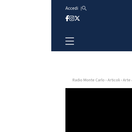
Vai al contenuto
Accedi
Radio Monte Carlo
›
Articoli
›
Arte
HOME
RADIO
WEB
RADIO