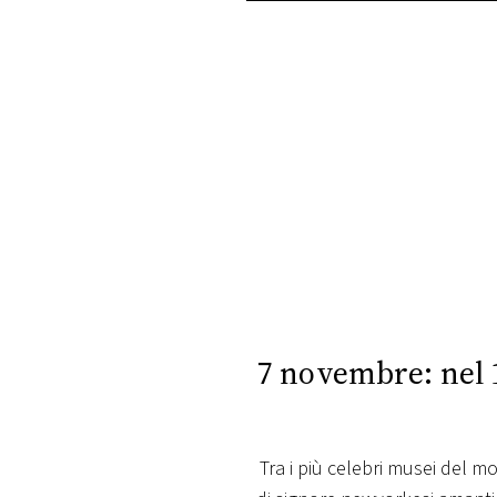
PLAYLIST
NEWS
FOTO
CONCORSI
EVENTI
VIDEO
7 novembre: nel 
TV
Tra i più celebri musei del 
PRINCIPATO