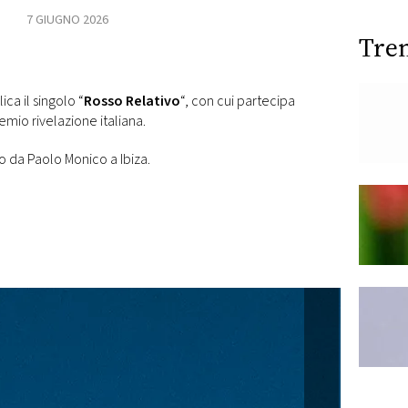
7 GIUGNO 2026
Tre
ica il singolo “
Rosso Relativo
“, con cui partecipa
emio rivelazione italiana.
to da Paolo Monico a Ibiza.