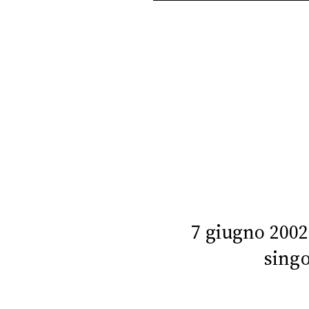
PLAYLIST
NEWS
FOTO
CONCORSI
EVENTI
VIDEO
7 giugno 2002
singo
TV
PRINCIPATO