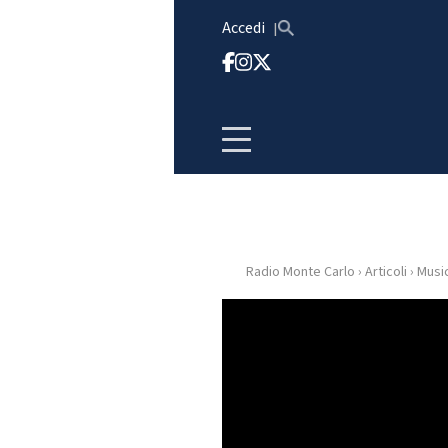
Vai al contenuto
Accedi
Radio Monte Carlo
›
Articoli
›
Musi
HOME
RADIO
WEB
RADIO