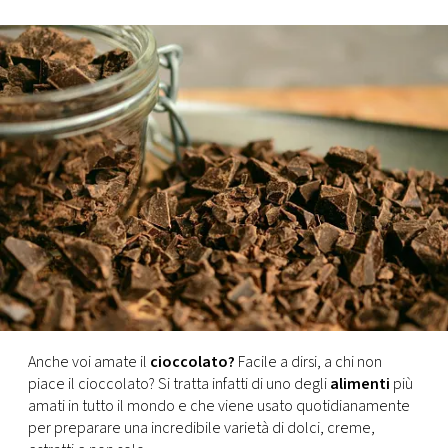
FOTO
CONCORSI
EVENTI
VIDEO
TV
PRINCIPATO
DI
Anche voi amate il
cioccolato?
Facile a dirsi, a chi non
MONACO
piace il cioccolato? Si tratta infatti di uno degli
alimenti
più
amati in tutto il mondo e che viene usato quotidianamente
per preparare una incredibile varietà di dolci, creme,
RMC