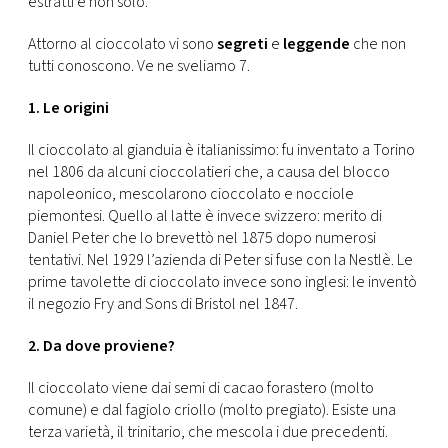
estratti e non solo.
CONSIGLIA
Attorno al cioccolato vi sono
segreti
e
leggende
che non
tutti conoscono. Ve ne sveliamo 7.
1. Le origini
Il cioccolato al gianduia è italianissimo: fu inventato a Torino
nel 1806 da alcuni cioccolatieri che, a causa del blocco
napoleonico, mescolarono cioccolato e nocciole
piemontesi. Quello al latte è invece svizzero: merito di
Daniel Peter che lo brevettò nel 1875 dopo numerosi
tentativi. Nel 1929 l’azienda di Peter si fuse con la Nestlè. Le
prime tavolette di cioccolato invece sono inglesi: le inventò
il negozio Fry and Sons di Bristol nel 1847.
2. Da dove proviene?
Il cioccolato viene dai semi di cacao forastero (molto
comune) e dal fagiolo criollo (molto pregiato). Esiste una
terza varietà, il trinitario, che mescola i due precedenti.