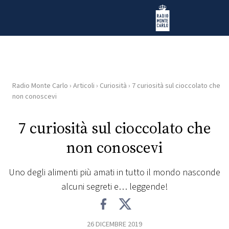
Vai al contenuto
Radio Monte Carlo
Radio Monte Carlo
›
Articoli
›
Curiosità
›
7 curiosità sul cioccolato che
HOME
non conoscevi
RADIO
7 curiosità sul cioccolato che
non conoscevi
WEB
RADIO
Uno degli alimenti più amati in tutto il mondo nasconde
alcuni segreti e… leggende!
PLAYLIST
NEWS
26 DICEMBRE 2019