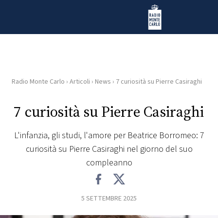
Vai al contenuto
Radio Monte Carlo
Radio Monte Carlo
›
Articoli
›
News
›
7 curiosità su Pierre Casiraghi
HOME
7 curiosità su Pierre Casiraghi
RADIO
L'infanzia, gli studi, l'amore per Beatrice Borromeo: 7
WEB
curiosità su Pierre Casiraghi nel giorno del suo
RADIO
compleanno
PLAYLIST
5 SETTEMBRE 2025
NEWS