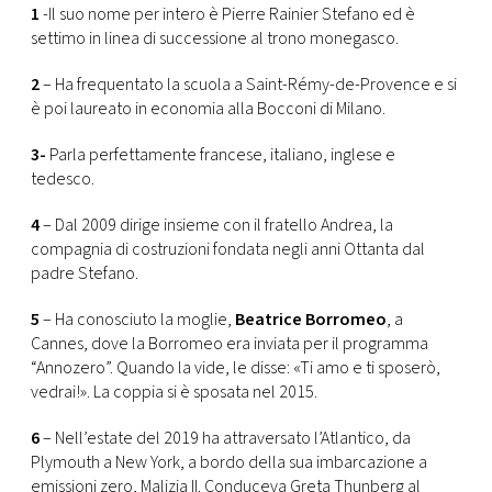
CONSIGLIA
1
-Il suo nome per intero è Pierre Rainier Stefano ed è
settimo in linea di successione al trono monegasco.
2
– Ha frequentato la scuola a Saint-Rémy-de-Provence e si
è poi laureato in economia alla Bocconi di Milano.
3-
Parla perfettamente francese, italiano, inglese e
tedesco.
4
– Dal 2009 dirige insieme con il fratello Andrea, la
compagnia di costruzioni fondata negli anni Ottanta dal
padre Stefano.
5
– Ha conosciuto la moglie,
Beatrice Borromeo
, a
Cannes, dove la Borromeo era inviata per il programma
“Annozero”. Quando la vide, le disse: «Ti amo e ti sposerò,
vedrai!». La coppia si è sposata nel 2015.
6
– Nell’estate del 2019 ha attraversato l’Atlantico, da
Plymouth a New York, a bordo della sua imbarcazione a
emissioni zero, Malizia II. Conduceva Greta Thunberg al