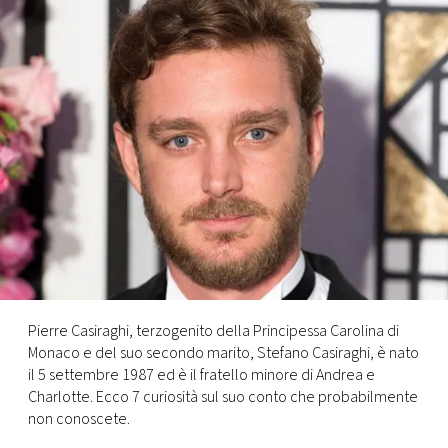
FOTO
CONCORSI
EVENTI
VIDEO
TV
Pierre Casiraghi, terzogenito della Principessa Carolina di
PRINCIPATO
DI
Monaco e del suo secondo marito, Stefano Casiraghi, è nato
MONACO
il 5 settembre 1987 ed è il fratello minore di Andrea e
Charlotte. Ecco 7 curiosità sul suo conto che probabilmente
non conoscete.
RMC