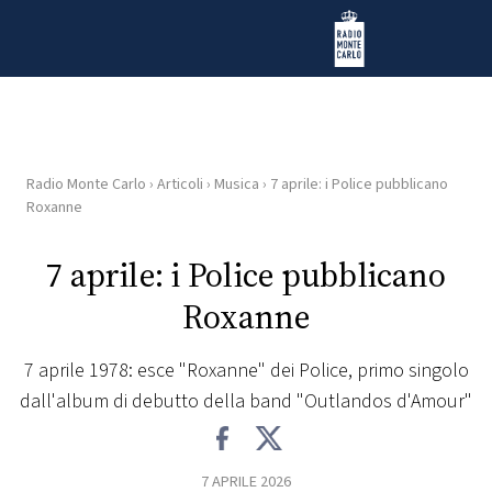
Vai al contenuto
Radio Monte Carlo
Radio Monte Carlo
›
Articoli
›
Musica
›
7 aprile: i Police pubblicano
HOME
Roxanne
RADIO
7 aprile: i Police pubblicano
Roxanne
WEB
RADIO
7 aprile 1978: esce "Roxanne" dei Police, primo singolo
dall'album di debutto della band "Outlandos d'Amour"
PLAYLIST
NEWS
7 APRILE 2026