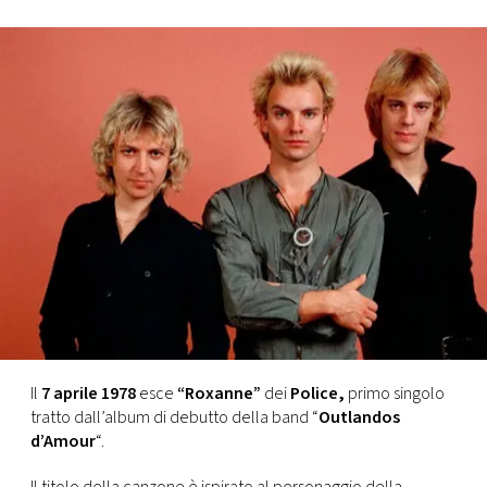
FOTO
CONCORSI
EVENTI
VIDEO
TV
PRINCIPATO
DI
Il
7 aprile 1978
esce
“Roxanne”
dei
Police,
primo singolo
MONACO
tratto dall’album di debutto della band “
Outlandos
d’Amour
“.
RMC