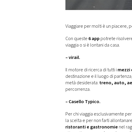
DI
MONACO
RMC
Viaggiare per molti è un piacere, p
CONSIGLIA
Con queste
6 app
potrete risolver
viaggia o si è lontani da casa.
– virail.
Il motore di ricerca di tutti i
mezzi 
destinazione e il luogo di partenza
metà desiderata:
treno, auto, ae
percorrenza.
– Casello Typico.
Per chi viaggia esclusivamente per 
la scelta e per non farti allontana
ristoranti e gastronomie
nel rag