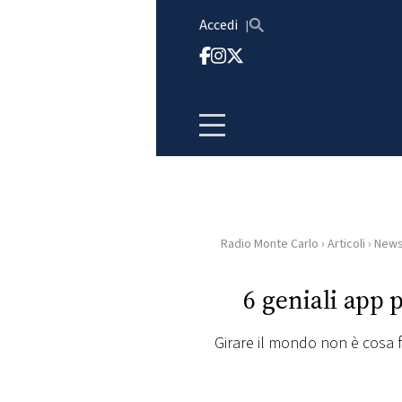
Vai al contenuto
Accedi
Radio Monte Carlo
›
Articoli
›
New
HOME
6 geniali app 
RADIO
Girare il mondo non è cosa f
WEB
RADIO