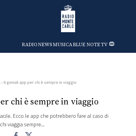
Radio Monte Carlo
RADIO
NEWS
MUSICA
BLUE NOTE
TV
s
›
6 geniali app per chi è sempre in viaggio
per chi è sempre in viaggio
acile. Ecco le app che potrebbero fare al caso di
chi viaggia sempre...