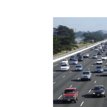
PLAYLIST
NEWS
FOTO
CONCORSI
EVENTI
VIDEO
TV
PRINCIPATO