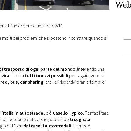
Web
er altri un dovere o una necessità.
e molti dei problemi che si possono incontrare quando si
di trasporto di ogni parte del mondo
. Inserendo una
,
virail
indica
tutti i mezzi possibili
per raggiungere la
reo, bus, car sharing
, etc.. e i rispettivi orari e tempi di
l’
Italia in autostrada,
c’è
Casello Typico
. Per facilitare
re dal percorso del viaggio, quest’app
ti segnala
gio di 10 km
dai caselli autostradali
. Un modo