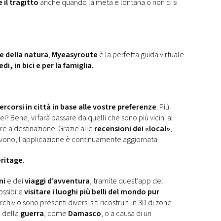
 il tragitto
anche quando la meta è lontana o non ci si
 e della natura
,
Myeasyroute
è la perfetta guida virtuale
edi, in bici e per la famiglia.
percorsi in città in base alle vostre preferenze
. Più
? Bene, vi farà passare da quelli che sono più vicini al
are a destinazione. Grazie alle
recensioni dei «local»
,
i vivono, l’applicazione è continuamente aggiornata.
ritage.
ni
e dei
viaggi d’avventura
, tramite quest’app del
ossibile
visitare i luoghi più belli del mondo pur
archivio sono presenti diversi siti ricostruiti in 3D di zone
a della
guerra
, come
Damasco
, o a causa di un