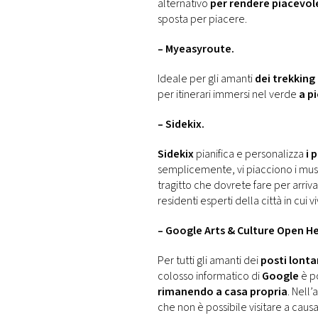
alternativo
per rendere piacevole
sposta per piacere.
– Myeasyroute.
Ideale per gli amanti
dei trekking
per itinerari immersi nel verde
a pi
– Sidekix.
Sidekix
pianifica e personalizza
i 
semplicemente, vi piacciono i musei
tragitto che dovrete fare per arriv
residenti esperti della città in cu
– Google Arts & Culture Open He
Per tutti gli amanti dei
posti lonta
colosso informatico di
Google
è p
rimanendo a casa propria
. Nell’
che non è possibile visitare a caus