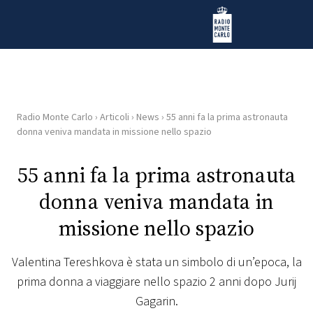
Vai al contenuto
Radio Monte Carlo
Radio Monte Carlo
›
Articoli
›
News
›
55 anni fa la prima astronauta
HOME
donna veniva mandata in missione nello spazio
RADIO
55 anni fa la prima astronauta
donna veniva mandata in
WEB
RADIO
missione nello spazio
PLAYLIST
Valentina Tereshkova è stata un simbolo di un’epoca, la
prima donna a viaggiare nello spazio 2 anni dopo Jurij
NEWS
Gagarin.