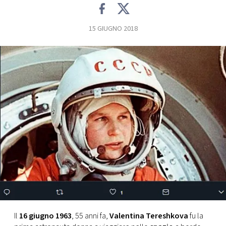
FOTO
15 GIUGNO 2018
CONCORSI
EVENTI
VIDEO
TV
PRINCIPATO
DI
MONACO
Il
16 giugno 1963
, 55 anni fa,
Valentina Tereshkova
fu la
RMC