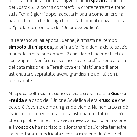
prima astronauta donna a viaggiare nello
spazio
a bordo
CONSIGLIA
del Vostok 6. La donna completò 49 orbite terrestri e tornò
sulla Terra 3 giorni dopo, accolta in patria come un’eroina
nazionale e più tardi insignita di un’alta onorificenza, quella
di “pilota-cosmonauta dell’Unione Sovietica”.
La Tereshkova, all’epoca 26enne, è rimasta nel tempo
simbolo
di
un’epoca,
la prima pioniera donna dello spazio
mandata in missione appena 2 anni dopo l’indimenticabile
Jurij Gagarin. Non fu un caso che i sovietici affidarono a lei la
delicata missione: la Tereshkova era infatti una brillante
astronauta e sopratutto aveva grandissime abilità con il
paracadute.
All’epoca della sua missione spaziale si era in piena
Guerra
Fredda
e a capo dell’Unione Sovietica vi era
Krusciov
che
celebrò l’evento come un grande trionfo. Ma non tutto andò
liscio come si credeva: la stessa astronauta infatti dichiarò
che un problema tecnico aveva messo a rischio la missione
e il
Vostok 6
ha rischiato di allontanarsi dall’orbita terrestre.
La traiettoria fu modificata e così la missione durò più del