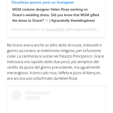
Visualizza questo post su Instagram
MGM costune designer Helen Rose working on
Grace’s wedding dress. Did you know that MGM gifted
the dress to Grace? ♡ | #gracekelly #weddingdress
Un post condiviso da
Grace Kelly
(@lovelygracekelly) in data:
2
Ma Grace aveva anche un altro abito di nozze, indossato il
giorno successivo al matrimonio religioso, per la funzione
civile. La cerimonia si svolse nel Palazzo Principesco. Grace
indossava uno squisito abito due pezzi, più semplice del
vestito da sposa del giorno precedente, ma ugualmente
meraviglioso. In broccato rosa, taffeta e pizzo di Alençon,
era ancora una volta frmato da Helen Rose.