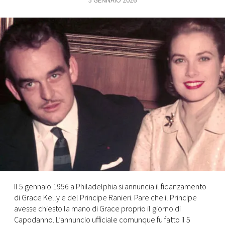
5 GENNAIO 2026
FOTO
CONCORSI
EVENTI
VIDEO
TV
PRINCIPATO
DI
Il 5 gennaio 1956 a Philadelphia si annuncia il fidanzamento
MONACO
di Grace Kelly e del Principe Ranieri. Pare che il Principe
avesse chiesto la mano di Grace proprio il giorno di
RMC
Capodanno. L’annuncio ufficiale comunque fu fatto il 5