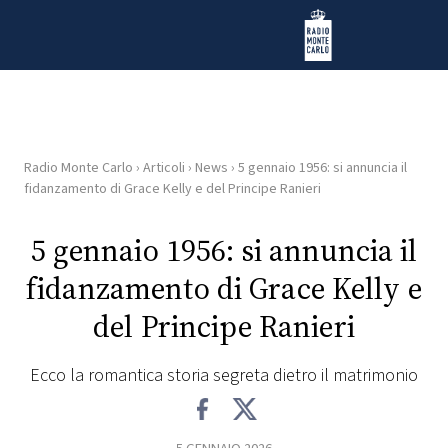
Vai al contenuto
Radio Monte Carlo
Radio Monte Carlo
›
Articoli
›
News
›
5 gennaio 1956: si annuncia il
HOME
fidanzamento di Grace Kelly e del Principe Ranieri
RADIO
5 gennaio 1956: si annuncia il
fidanzamento di Grace Kelly e
WEB
RADIO
del Principe Ranieri
PLAYLIST
Ecco la romantica storia segreta dietro il matrimonio
NEWS