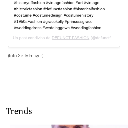
#historyoffashion #vintagefashion #art #vintage
#historicfashion #defunctfashion #historicalfashion
#costume #costumedesign #costumehistory
#1950sFashion #gracekelly #princessgrace
#weddingdress #weddinggown #weddingfashion
Un post condiviso da
DEFUNCT FASHION
(@defunctfashion) in data:
(foto Getty Images)
Trends