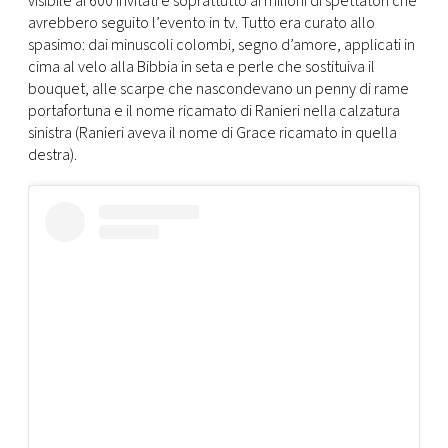
visibile ai 600 invitati e soprattutto ai milioni di spettatori che
avrebbero seguito l’evento in tv. Tutto era curato allo
spasimo: dai minuscoli colombi, segno d’amore, applicati in
cima al velo alla Bibbia in seta e perle che sostituiva il
bouquet, alle scarpe che nascondevano un penny di rame
portafortuna e il nome ricamato di Ranieri nella calzatura
sinistra (Ranieri aveva il nome di Grace ricamato in quella
destra).