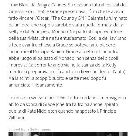
Train Bleu, da Parigi a Cannes. Si recavano tutti al festival del
Cinema. Era il 1955 e Grace presentava il film che le aveva
fatto vincere l’Oscar, “The Country Girl”. Galante fu fulminato
da un’idea: che coppia sarebbe stata quella formata dalla
Kelly e dal Principe di Monaco. Ne parlò al caporedattore
della sua rivista, che ne fu entusiasmato. Così la de Havilland
si fece avanti e chiese a Grace se poteva farle piacere
incontrare il Principe Ranieri. Grace accettò e l’incontro
ebbe luogo al palazzo di Monaco, non senza dei piccoli
imprevisti (la corrente andò via nella stanza della Kelly
mentre si preparava e ci fu anche un lieve incidente d’auto).
Ma la scintilla scoppiò subito e sette mesi dopo fu
annunciato il fidanzamento.
Le nozze si svolsero nel 1956. Tutti ricordano il meraviglioso
abito da sposa di Grace (che tra l’altro ha anche ispirato
quella di Kate Middleton quando ha sposato il Principe
William).
Embed from Getty Images