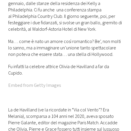
CONSIGLIA
gennaio, dalle stanze della residenza dei Kelly a
Philadelphia. Ci fu anche una conferenza stampa
al Philadelphia Country Club. Il giorno seguente, poi, per
festeggiare i due fidanzati, si svolse un gran ballo, gremito di
celebrità, al Waldorf-Astoria Hotel di New York.
Ma… come è nato un amore così romantico? Be’, non molti
lo sanno, ma a immaginare un’unione tanto spettacolare
non poteva che essere stata… una stella di Hollywood.
Fu infatti la celebre attrice Olivia de Havilland a far da
Cupido.
Embed from Getty Images
La de Havilland (ve la ricordate in “Via col Vento”? Era
Melania), scomparsa a 104 anni nel 2020, aveva sposato
Pierre Galante, editor del magazine Paris Match. Accadde
che Olivia, Pierre e Grace fossero tutti insieme sul lussuoso