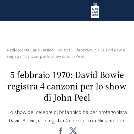
Vai al contenuto
Radio Monte Carlo
Radio Monte Carlo
›
Articoli
›
Musica
›
5 febbraio 1970: David Bowie
HOME
registra 4 canzoni per lo show di John Peel
RADIO
5 febbraio 1970: David Bowie
registra 4 canzoni per lo show
WEB
RADIO
di John Peel
PLAYLIST
Lo show del celebre dj britannico ha per protagonista
David Bowie, che registra 4 canzoni con Mick Ronson
NEWS