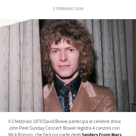
5 FEBBRAIO 2026
FOTO
CONCORSI
EVENTI
VIDEO
TV
PRINCIPATO
DI
MONACO
Il 5 febbraio 1970 David Bowie partecipa al celebre show
John Peel Sunday Concert. Bowie registra 4 canzoni con
RMC
Mick Ronson, che farà poi parte degli
Spiders From Mars
.