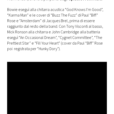
CONSIGLIA
Bowie eseguì alla chitarra acustica “God Knows I’m Good”,
“Karma Man” e le cover di “Buzz The Fuzz” di Paul “Biff”
Rose e “Amsterdam” di Jacques Brel, prima di essere
raggiunto dal resto della band. Con Tony Visconti al basso,
Mick Ronson alla chitarra e John Cambridge alla batteria
eseguì “An Occasional Dream”, “Cygnet Committee”, “The
Prettiest Star” e “Fill Your Heart” (cover da Paul “Biff” Rose
poi registrata per “Hunky Dory”).