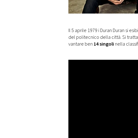
DI
MONACO
RMC
Il 5 aprile 1979 i Duran Duran si e
CONSIGLIA
del politecnico della città. Si trat
vantare ben
14 singoli
nella classi