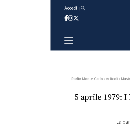
Vai al contenuto
Accedi
Radio Monte Carlo
›
Articoli
›
Musi
HOME
5 aprile 1979: 
RADIO
WEB
RADIO
La ban