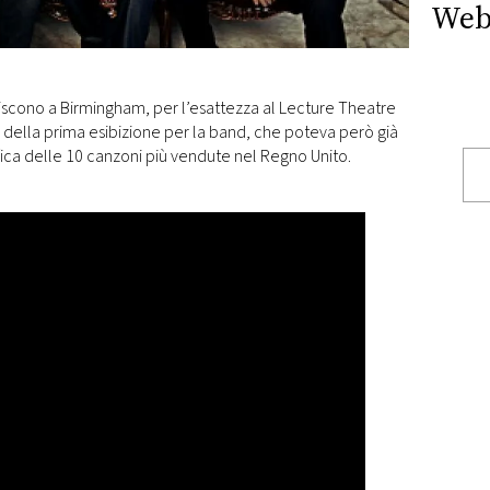
Web
sibiscono a Birmingham, per l’esattezza al Lecture Theatre
ta della prima esibizione per la band, che poteva però già
fica delle 10 canzoni più vendute nel Regno Unito.