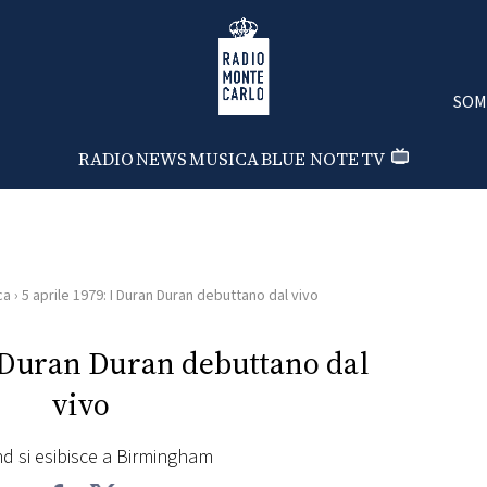
Radio Monte Carlo
SOM
RADIO
NEWS
MUSICA
BLUE NOTE
TV
ca
›
5 aprile 1979: I Duran Duran debuttano dal vivo
I Duran Duran debuttano dal
vivo
d si esibisce a Birmingham