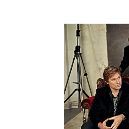
PLAYLIST
NEWS
FOTO
CONCORSI
EVENTI
VIDEO
TV
PRINCIPATO