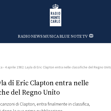
Radio Monte Carlo
RADIO
NEWS
MUSICA
BLUE NOTE
TV
ca
›
4 aprile 1982: Layla di Eric Clapton entra nelle classifiche del Regno Unit
yla di Eric Clapton entra nelle
iche del Regno Unito
 canzoni di Clapton, entra finalmente in classifica,