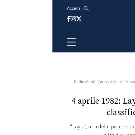
Vai al contenuto
Accedi
Radio Monte Carlo
›
Articoli
›
Musi
HOME
4 aprile 1982: La
RADIO
classif
WEB
RADIO
"Layla", una delle più celebri