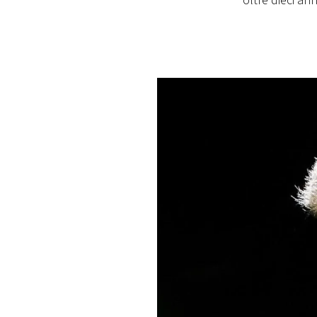
oltre dieci an
PLAYLIST
NEWS
FOTO
CONCORSI
EVENTI
VIDEO
TV
PRINCIPATO