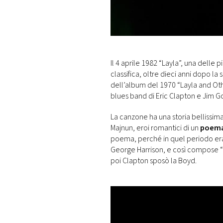
DI
MONACO
RMC
CONSIGLIA
Il 4 aprile 1982 “Layla”, una delle 
classifica, oltre dieci anni dopo l
dell’album del 1970 “Layla and Oth
blues band di Eric Clapton e Jim G
La canzone ha una storia bellissima:
Majnun, eroi romantici di un
poema
poema, perché in quel periodo era
George Harrison, e così compose “
poi Clapton sposò la Boyd.