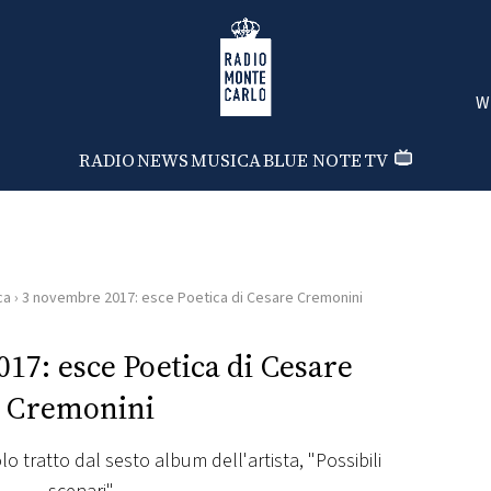
Radio Monte Carlo
W
RADIO
NEWS
MUSICA
BLUE NOTE
TV
ca
›
3 novembre 2017: esce Poetica di Cesare Cremonini
17: esce Poetica di Cesare
Cremonini
o tratto dal sesto album dell'artista, "Possibili