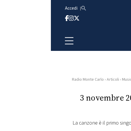
Vai al contenuto
Accedi
Radio Monte Carlo
›
Articoli
›
Musi
HOME
3 novembre 20
RADIO
WEB
RADIO
La canzone è il primo singol