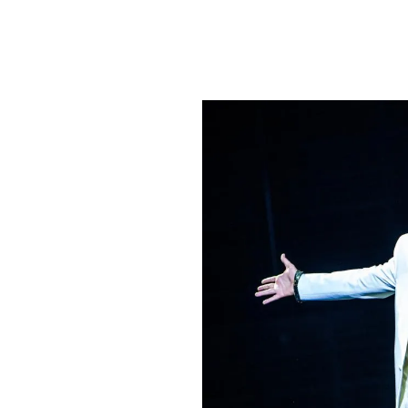
PLAYLIST
NEWS
FOTO
CONCORSI
EVENTI
VIDEO
TV
PRINCIPATO