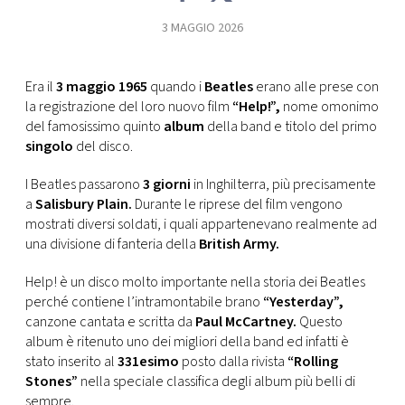
CONSIGLIA
3 MAGGIO 2026
Era il
3 maggio 1965
quando i
Beatles
erano alle prese con
la registrazione del loro nuovo film
“Help!”,
nome omonimo
del famosissimo quinto
album
della band e titolo del primo
singolo
del disco.
I Beatles passarono
3 giorni
in Inghilterra, più precisamente
a
Salisbury Plain.
Durante le riprese del film vengono
mostrati diversi soldati, i quali appartenevano realmente ad
una divisione di fanteria della
British Army.
Help! è un disco molto importante nella storia dei Beatles
perché contiene l’intramontabile brano
“Yesterday”,
canzone cantata e scritta da
Paul McCartney.
Questo
album è ritenuto uno dei migliori della band ed infatti è
stato inserito al
331esimo
posto dalla rivista
“Rolling
Stones”
nella speciale classifica degli album più belli di
sempre.