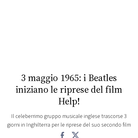
FOTO
CONCORSI
EVENTI
VIDEO
3 maggio 1965: i Beatles
TV
iniziano le riprese del film
Help!
PRINCIPATO
DI
MONACO
Il celeberrimo gruppo musicale inglese trascorse 3
giorni in Inghilterra per le riprese del suo secondo film
RMC